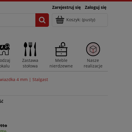
Zarejestruj się
Zaloguj się
Koszyk:
(pusty)
odzaj
Zastawa
Meble
Nasze
okalu
stołowa
nierdzewne
realizacje
wiazdka 4 mm | Stalgast
ść
utto
utto