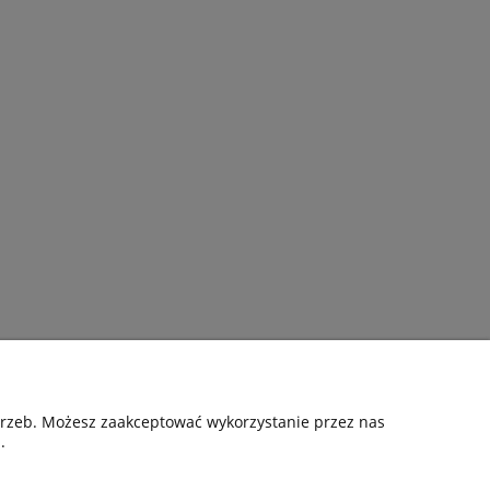
Pomoc
otrzeb. Możesz zaakceptować wykorzystanie przez nas
.
nia
Kontakt
Gwarancyjne zgłoszenie reklamacji