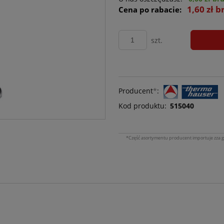
1,60 zł b
Cena po rabacie:
szt.
Producent
*
:
Kod produktu:
515040
*Część asortymentu producent importuje zza g