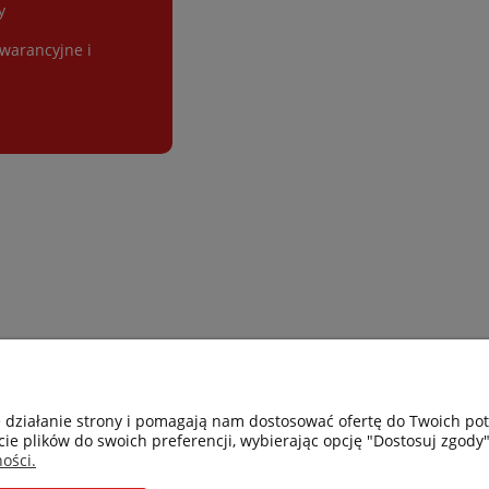
y
gwarancyjne i
Gastro-Pol
Moje konto
e działanie strony i pomagają nam dostosować ofertę do Twoich p
cie plików do swoich preferencji, wybierając opcję "Dostosuj zgody"
Facebook
Twoje zamówie
ości.
Instagram
Przechowalnia