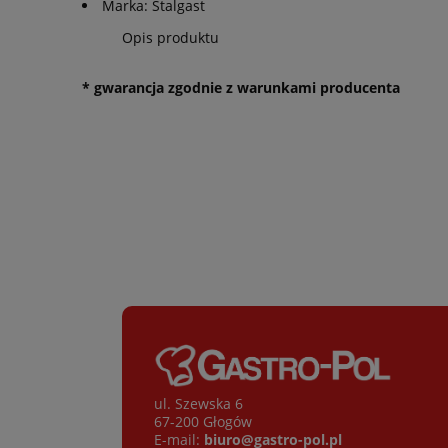
Marka: Stalgast
Opis produktu
* gwarancja zgodnie z warunkami producenta
ul. Szewska 6
67-200 Głogów
E-mail:
biuro@gastro-pol.pl