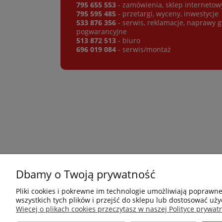
795 655 553
- zamówienia, sklep internetow
795 595 485
- przetargi, wyceny, inwestycje
533 876 356
- serwis, reklamacje, naprawy 
pogwarancyjne
513 872 513
- biuro
696 019 084
- serwis/montaż
Dbamy o Twoją prywatność
Płatności i dostawa
Informacje
Pliki cookies i pokrewne im technologie umożliwiają poprawn
wszystkich tych plików i przejść do sklepu lub dostosować uży
Jak kupować?
Nowości
Więcej o plikach cookies przeczytasz w naszej Polityce prywatn
Dostawa
O nas