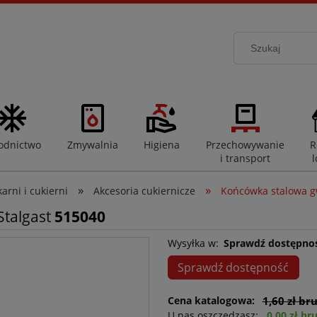
odnictwo
Zmywalnia
Higiena
Przechowywanie
R
i transport
l
»
»
rni i cukierni
Akcesoria cukiernicze
Końcówka stalowa g
Stalgast
515040
Wysyłka w:
Sprawdź dostępno
Sprawdź dostępność
Cena katalogowa:
1,60 zł br
U nas oszczędzasz:
0,00 zł br