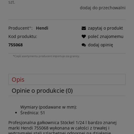
szt.
dodaj do przechowalni
Producent
*
:
Hendi
zapytaj o produkt
Kod produktu:
poleć znajomemu
755068
dodaj opinię
*Część asortymentu producent importuje zza granicy.
Opis
Opinie o produkcie (0)
Wymiary (podawane w mm):
Średnica: 51
Profesjonalna gałkownica Stöckel 1/24 l bardzo znanej
marki Hendi 755068 wykonana w całości z trwałej i
wytrzymałej stali szlachetnej odpornej na działanie