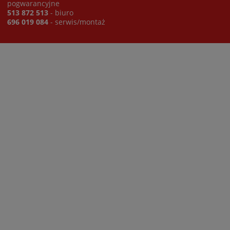
pogwarancyjne
513 872 513
- biuro
696 019 084
- serwis/montaż