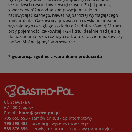
szkodliwych czynników zewnętrznych. Za jej pomocą
stworzymy różnorodne kompozycje na talerzu
zachwycając każdego, nawet najbardziej wymagającego
konsumenta. Gałkownica pozwala na uzyskanie idealnie
wykrojonego okrągłego kształtu o średnicy równej 51 mm
przy pojemności całkowitej 1/24 litra. Idealnie nadaje się
do nakładania ryżu, różnego rodzaju kasz, ziemniaków czy
lodów. Można ją myć w zmywarce.
* gwarancja zgodnie z warunkami producenta
ul. Szewska 6
67-200 Głogów
E-mail:
biuro@gastro-pol.pl
795 655 553
- zamówienia, sklep internetowy
795 595 485
- przetargi, wyceny, inwestycje
533 876 356
- serwis, reklamacje, naprawy gwarancyjne i