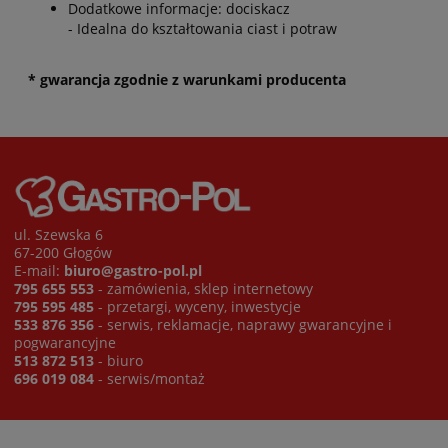
Dodatkowe informacje: dociskacz
- Idealna do kształtowania ciast i potraw
* gwarancja zgodnie z warunkami producenta
ul. Szewska 6
67-200 Głogów
E-mail:
biuro@gastro-pol.pl
795 655 553
- zamówienia, sklep internetowy
795 595 485
- przetargi, wyceny, inwestycje
533 876 356
- serwis, reklamacje, naprawy gwarancyjne i
pogwarancyjne
513 872 513
- biuro
696 019 084
- serwis/montaż