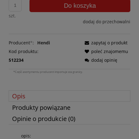
Do koszyka
szt.
dodaj do przechowalni
Producent
*
:
Hendi
zapytaj o produkt
Kod produktu:
poleć znajomemu
512234
dodaj opinię
*Część asortymentu producent importuje zza granicy.
Opis
Produkty powiązane
Opinie o produkcie (0)
opis: