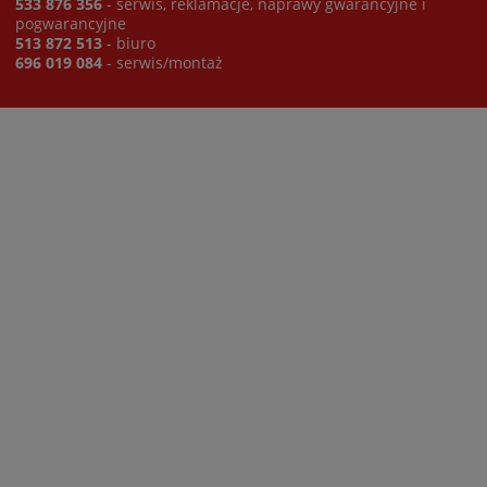
533 876 356
- serwis, reklamacje, naprawy gwarancyjne i
pogwarancyjne
513 872 513
- biuro
696 019 084
- serwis/montaż