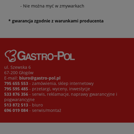
- Nie można myć w zmywarkach
* gwarancja zgodnie z warunkami producenta
ul. Szewska 6
67-200 Głogów
E-mail:
biuro@gastro-pol.pl
795 655 553
- zamówienia, sklep internetowy
795 595 485
- przetargi, wyceny, inwestycje
533 876 356
- serwis, reklamacje, naprawy gwarancyjne i
pogwarancyjne
513 872 513
- biuro
696 019 084
- serwis/montaż