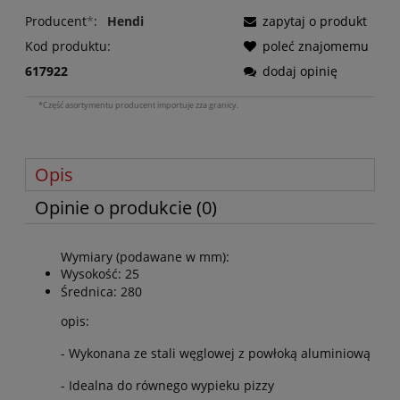
Producent
*
:
Hendi
zapytaj o produkt
Kod produktu:
poleć znajomemu
617922
dodaj opinię
*Część asortymentu producent importuje zza granicy.
Opis
Opinie o produkcie (0)
Wymiary (podawane w mm):
Wysokość: 25
Średnica: 280
opis:
- Wykonana ze stali węglowej z powłoką aluminiową
- Idealna do równego wypieku pizzy