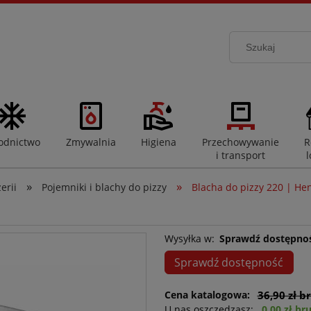
odnictwo
Zmywalnia
Higiena
Przechowywanie
R
i transport
l
»
»
erii
Pojemniki i blachy do pizzy
Blacha do pizzy 220 | He
Wysyłka w:
Sprawdź dostępno
Sprawdź dostępność
Cena katalogowa:
36,90 zł b
U nas oszczędzasz:
0,00 zł br