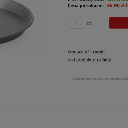
36,90 zł 
Cena po rabacie:
szt.
Producent
*
:
Hendi
Kod produktu:
617892
*Część asortymentu producent importuje zza g