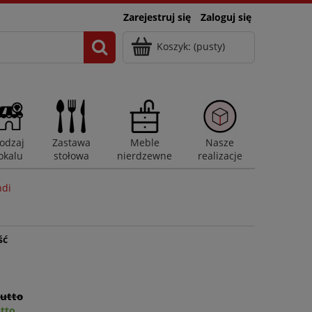
Zarejestruj się
Zaloguj się
Koszyk:
(pusty)
odzaj
Zastawa
Meble
Nasze
okalu
stołowa
nierdzewne
realizacje
ndi
ść
rutto
utto