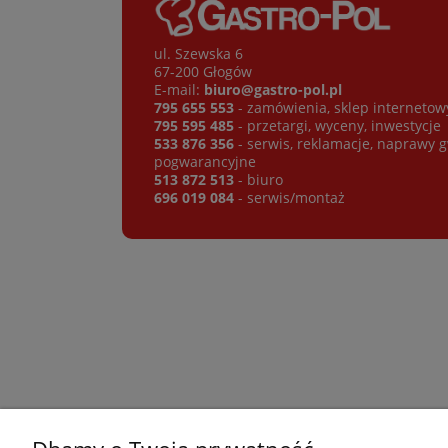
ul. Szewska 6
67-200 Głogów
E-mail:
biuro@gastro-pol.pl
795 655 553
- zamówienia, sklep internetow
795 595 485
- przetargi, wyceny, inwestycje
533 876 356
- serwis, reklamacje, naprawy 
pogwarancyjne
513 872 513
- biuro
696 019 084
- serwis/montaż