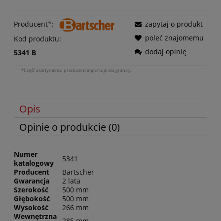
Producent
*
:
zapytaj o produkt
poleć znajomemu
Kod produktu:
dodaj opinię
5341 B
*Część asortymentu producent importuje zza granicy.
Opis
Opinie o produkcie (0)
Numer
5341
katalogowy
Producent
Bartscher
Gwarancja
2 lata
Szerokość
500 mm
Głębokość
500 mm
Wysokość
266 mm
Wewnętrzna
285 mm