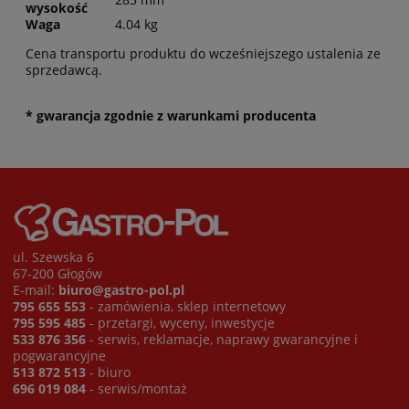
wysokość
Waga
4.04 kg
Cena transportu produktu do wcześniejszego ustalenia ze
sprzedawcą.
* gwarancja zgodnie z warunkami producenta
ul. Szewska 6
67-200 Głogów
E-mail:
biuro@gastro-pol.pl
795 655 553
- zamówienia, sklep internetowy
795 595 485
- przetargi, wyceny, inwestycje
533 876 356
- serwis, reklamacje, naprawy gwarancyjne i
pogwarancyjne
513 872 513
- biuro
696 019 084
- serwis/montaż