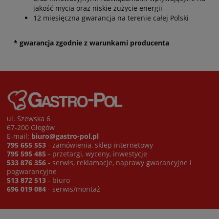
jakość mycia oraz niskie zużycie energii
12 miesięczna gwarancja na terenie całej Polski
* gwarancja zgodnie z warunkami producenta
ul. Szewska 6
67-200 Głogów
E-mail:
biuro@gastro-pol.pl
795 655 553
- zamówienia, sklep internetowy
795 595 485
- przetargi, wyceny, inwestycje
533 876 356
- serwis, reklamacje, naprawy gwarancyjne i
pogwarancyjne
513 872 513
- biuro
696 019 084
- serwis/montaż