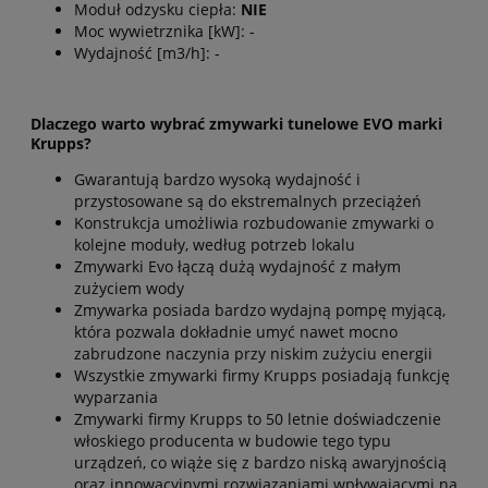
Moduł odzysku ciepła:
NIE
Moc wywietrznika [kW]: -
Wydajność [m3/h]: -
Dlaczego warto wybrać zmywarki tunelowe EVO marki
Krupps?
Gwarantują bardzo wysoką wydajność i
przystosowane są do ekstremalnych przeciążeń
Konstrukcja umożliwia rozbudowanie zmywarki o
kolejne moduły, według potrzeb lokalu
Zmywarki Evo łączą dużą wydajność z małym
zużyciem wody
Zmywarka posiada bardzo wydajną pompę myjącą,
która pozwala dokładnie umyć nawet mocno
zabrudzone naczynia przy niskim zużyciu energii
Wszystkie zmywarki firmy Krupps posiadają funkcję
wyparzania
Zmywarki firmy Krupps to 50 letnie doświadczenie
włoskiego producenta w budowie tego typu
urządzeń, co wiąże się z bardzo niską awaryjnością
oraz innowacyjnymi rozwiązaniami wpływającymi na