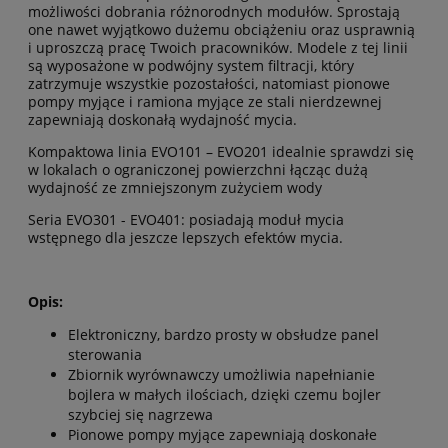
możliwości dobrania różnorodnych modułów. Sprostają
one nawet wyjątkowo dużemu obciążeniu oraz usprawnią
i uproszczą pracę Twoich pracowników. Modele z tej linii
są wyposażone w podwójny system filtracji, który
zatrzymuje wszystkie pozostałości, natomiast pionowe
pompy myjące i ramiona myjące ze stali nierdzewnej
zapewniają doskonałą wydajność mycia.
Kompaktowa linia EVO101 – EVO201 idealnie sprawdzi się
w lokalach o ograniczonej powierzchni łącząc dużą
wydajność ze zmniejszonym zużyciem wody
Seria EVO301 - EVO401: posiadają moduł mycia
wstępnego dla jeszcze lepszych efektów mycia.
Opis:
Elektroniczny, bardzo prosty w obsłudze panel
sterowania
Zbiornik wyrównawczy umożliwia napełnianie
bojlera w małych ilościach, dzięki czemu bojler
szybciej się nagrzewa
Pionowe pompy myjące zapewniają doskonałe