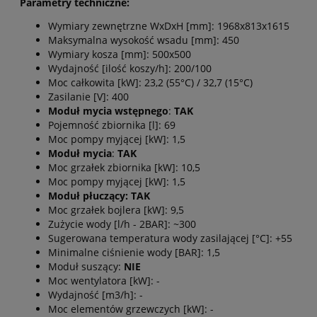
Parametry techniczne:
Wymiary zewnętrzne WxDxH [mm]: 1968x813x1615
Maksymalna wysokość wsadu [mm]: 450
Wymiary kosza [mm]: 500x500
Wydajność [ilość koszy/h]: 200/100
Moc całkowita [kW]: 23,2 (55°C) / 32,7 (15°C)
Zasilanie [V]: 400
Moduł mycia wstępnego
:
TAK
Pojemność zbiornika [l]: 69
Moc pompy myjącej [kW]: 1,5
Moduł mycia
:
TAK
Moc grzałek zbiornika [kW]: 10,5
Moc pompy myjącej [kW]: 1,5
Moduł płuczący:
TAK
Moc grzałek bojlera [kW]: 9,5
Zużycie wody [l/h - 2BAR]: ~300
Sugerowana temperatura wody zasilającej [°C]: +55
Minimalne ciśnienie wody [BAR]: 1,5
Moduł suszący:
NIE
Moc wentylatora [kW]: -
Wydajność [m3/h]: -
Moc elementów grzewczych [kW]: -