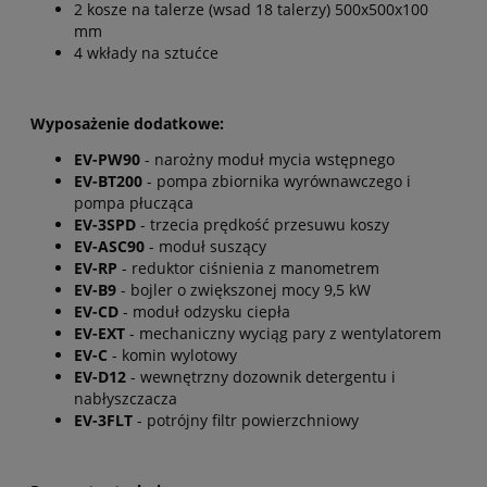
2 kosze na talerze (wsad 18 talerzy) 500x500x100
mm
4 wkłady na sztućce
Wyposażenie dodatkowe:
EV-PW90
- narożny moduł mycia wstępnego
EV-BT200
- pompa zbiornika wyrównawczego i
pompa płucząca
EV-3SPD
- trzecia prędkość przesuwu koszy
EV-ASC90
- moduł suszący
EV-RP
- reduktor ciśnienia z manometrem
EV-B9
- bojler o zwiększonej mocy 9,5 kW
EV-CD
- moduł odzysku ciepła
EV-EXT
- mechaniczny wyciąg pary z wentylatorem
EV-C
- komin wylotowy
EV-D12
- wewnętrzny dozownik detergentu i
nabłyszczacza
EV-3FLT
- potrójny filtr powierzchniowy