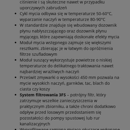
ciśnienie i są skuteczne nawet w przypadku
uporczywych zabrudzeń
Cykl mycia odbywa się w temperaturze 50-60°C,
wyparzanie naczyń w temperaturze 80-90°C
W standardzie znajduje się wbudowany dozownik
płynu nabłyszczającego oraz dozownik płynu
myjącego, które zapewniają doskonałe efekty mycia
Moduł mycia wstępnego zajmuje się większymi
resztkami, zbierając je w łatwym do opróżnienia
filtrze szufladowym
Moduł suszący wykorzystuje powietrze o niskiej
temperaturze do delikatnego traktowania nawet
najbardziej wrażliwych naczyń
Prześwit zmywarki o wysokości 450 mm pozwala na
mycie wysokich naczyń, garnków, tac, blach do
ciasta czy koszy
System filtrowania 3FS
– potrójny filtr, który
zatrzymuje wszelkie zanieczyszczenia w
praktycznym zbiorniku, a także chroni dodatkowo
odpływ przed losowym przedostaniem się
pozostałości do pompy spustowej lub rur
kanalizacyjnych
Wyprofilowane ramiona myjąco-płuczące wykonane