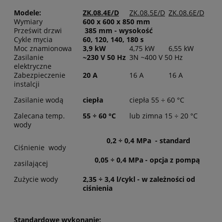
Modele:
ZK.08.4E/D
ZK.08.5E/D
ZK.08.6E/D
Wymiary
600 x 600 x 850 mm
Prześwit drzwi
385 mm - wysokość
Cykle mycia
60, 120, 140, 180 s
Moc znamionowa
3,9 kW
4,75 kW
6,55 kW
Zasilanie
~230 V 50 Hz
3N ~400 V 50 Hz
elektryczne
Zabezpieczenie
20 A
16 A
16 A
instalcji
Zasilanie wodą
ciepła
ciepła 55 ÷ 60 °C
Zalecana temp.
55 ÷ 60 °C
lub zimna 15 ÷ 20 °C
wody
0,2 ÷ 0,4 MPa - standard
Ciśnienie wody
0,05 ÷ 0,4 MPa - opcja z pompą
zasilającej
Zużycie wody
2,35 ÷ 3,4 l/cykl - w zależności od
ciśnienia
Standardowe wykonanie: