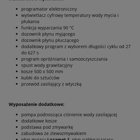
programator elektroniczny
wyświetlacz cyfrowy temperatury wody mycia i
płukania
funkcja wyparzania 90 °C
dozownik płynu myjącego
dozownik płynu płuczącego
dodatkowy program z wyborem długości cyklu od 27
do 627 s
program opróżniania i samooczyszczania
spust wody grawitacyjny
kosze 500 x 500 mm
kubki do sztućców
przewód zasilający z wtyczką
Wyposażenie dodatkowe:
pompa podnosząca ciśnienie wody zasilającej
dodatkowe kosze
podstawa pod zmywarkę
zabudowa ze zlewozmywakiem
płyn myjący
Lozamet 1
, płyn nabłyszczający