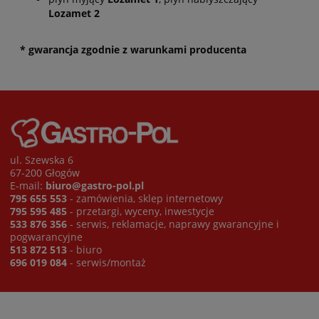
Lozamet 2
* gwarancja zgodnie z warunkami producenta
ul. Szewska 6
67-200 Głogów
E-mail:
biuro@gastro-pol.pl
795 655 553
- zamówienia, sklep internetowy
795 595 485
- przetargi, wyceny, inwestycje
533 876 356
- serwis, reklamacje, naprawy gwarancyjne i
pogwarancyjne
513 872 513
- biuro
696 019 084
- serwis/montaż