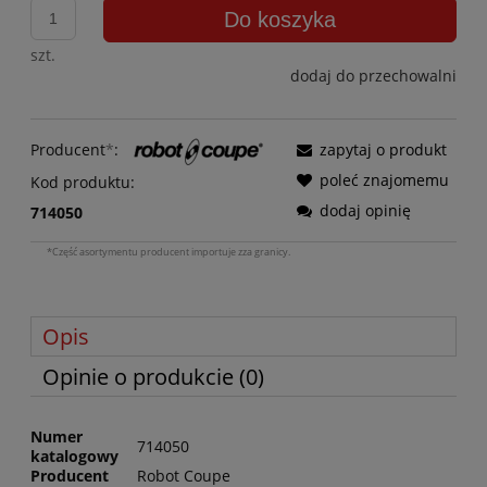
Do koszyka
szt.
dodaj do przechowalni
Producent
*
:
zapytaj o produkt
poleć znajomemu
Kod produktu:
dodaj opinię
714050
*Część asortymentu producent importuje zza granicy.
Opis
Opinie o produkcie (0)
Numer
714050
katalogowy
Producent
Robot Coupe