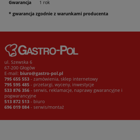
Gwarancja
1 rok
* gwarancja zgodnie z warunkami producenta
ul. Szewska 6
67-200 Głogów
E-mail:
biuro@gastro-pol.pl
795 655 553
- zamówienia, sklep internetowy
795 595 485
- przetargi, wyceny, inwestycje
533 876 356
- serwis, reklamacje, naprawy gwarancyjne i
pogwarancyjne
513 872 513
- biuro
696 019 084
- serwis/montaż