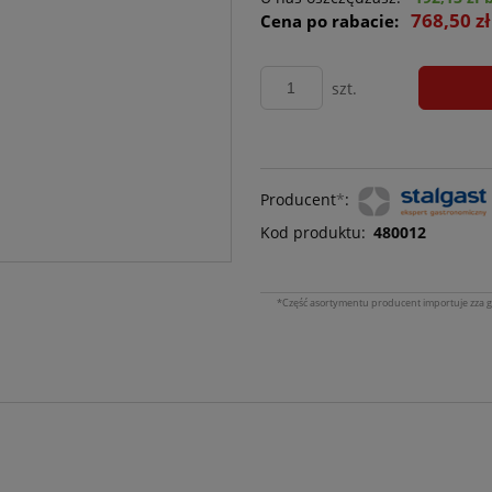
768,50 z
Cena po rabacie:
szt.
Producent
*
:
Kod produktu:
480012
*Część asortymentu producent importuje zza g