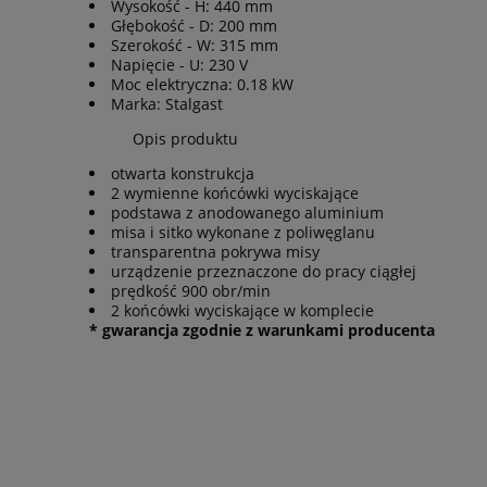
Wysokość - H: 440 mm
Głębokość - D: 200 mm
Szerokość - W: 315 mm
Napięcie - U: 230 V
Moc elektryczna: 0.18 kW
Marka: Stalgast
Opis produktu
otwarta konstrukcja
2 wymienne końcówki wyciskające
podstawa z anodowanego aluminium
misa i sitko wykonane z poliwęglanu
transparentna pokrywa misy
urządzenie przeznaczone do pracy ciągłej
prędkość 900 obr/min
2 końcówki wyciskające w komplecie
* gwarancja zgodnie z warunkami producenta