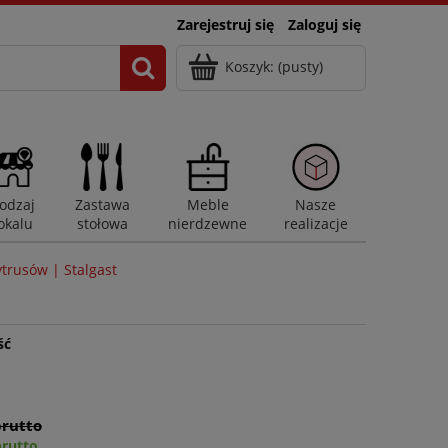
Zarejestruj się
Zaloguj się
Koszyk:
(pusty)
odzaj
Zastawa
Meble
Nasze
okalu
stołowa
nierdzewne
realizacje
ytrusów | Stalgast
ść
brutto
brutto