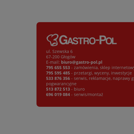
ul. Szewska 6
67-200 Głogów
E-mail:
biuro@gastro-pol.pl
795 655 553
- zamówienia, sklep internetow
795 595 485
- przetargi, wyceny, inwestycje
533 876 356
- serwis, reklamacje, naprawy 
pogwarancyjne
513 872 513
- biuro
696 019 084
- serwis/montaż