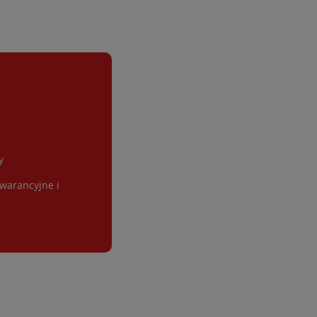
y
gwarancyjne i