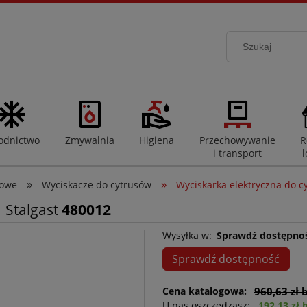
odnictwo
Zmywalnia
Higiena
Przechowywanie
R
i transport
l
»
»
rowe
Wyciskacze do cytrusów
Wyciskarka elektryczna do c
 Stalgast
480012
Wysyłka w:
Sprawdź dostępno
Sprawdź dostępność
Cena katalogowa:
960,63 zł 
U nas oszczędzasz:
192,13 zł 