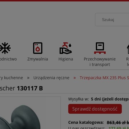
odnictwo
Zmywalnia
Higiena
Przechowywanie
R
i transport
l
»
»
ry kuchenne
Urządzenia ręczne
Trzepaczka MX 235 Plus 
tscher
130117 B
Wysyłka w:
5 dni (jeżeli dostęp
Sprawdź dostępność
Cena katalogowa:
863,46 zł 
U nas oszczędzasz:
172,69 zł 