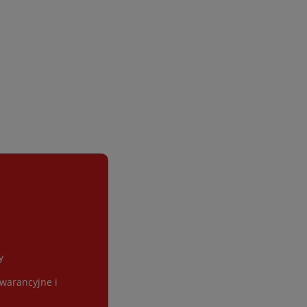
y
gwarancyjne i