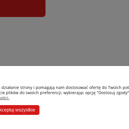
Gastro-Pol
Moje konto
e działanie strony i pomagają nam dostosować ofertę do Twoich p
cie plików do swoich preferencji, wybierając opcję "Dostosuj zgody"
Facebook
Twoje zamówie
ości.
Instagram
Przechowalnia
kceptuj wszystkie
Ceneo
Ustawienia kon