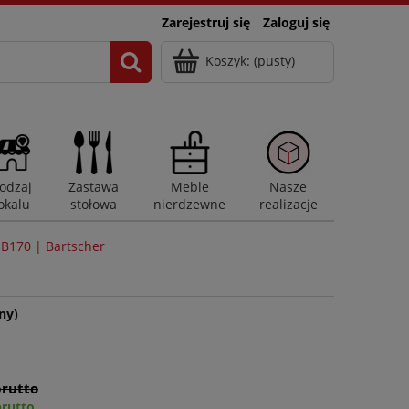
Zarejestruj się
Zaloguj się
Koszyk:
(pusty)
odzaj
Zastawa
Meble
Nasze
okalu
stołowa
nierdzewne
realizacje
SB170 | Bartscher
ny)
brutto
brutto