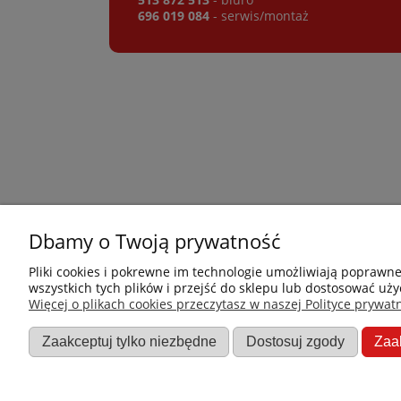
696 019 084
- serwis/montaż
Dbamy o Twoją prywatność
Płatności i dostawa
Informacje
Pliki cookies i pokrewne im technologie umożliwiają poprawn
wszystkich tych plików i przejść do sklepu lub dostosować uży
Jak kupować?
Nowości
Więcej o plikach cookies przeczytasz w naszej Polityce prywatn
Dostawa
O nas
Zaakceptuj tylko niezbędne
Dostosuj zgody
Zaa
Dane firmy
Promocje
Regulamin