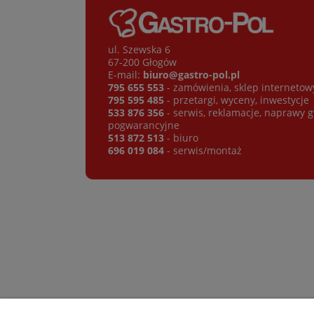
ul. Szewska 6
67-200 Głogów
E-mail:
biuro@gastro-pol.pl
795 655 553
- zamówienia, sklep internetow
795 595 485
- przetargi, wyceny, inwestycje
533 876 356
- serwis, reklamacje, naprawy 
pogwarancyjne
513 872 513
- biuro
696 019 084
- serwis/montaż