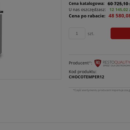
Cena katalogowa:
60 725,10 
U nas oszczędzasz:
12 145,02 
48 580,0
Cena po rabacie:
szt.
Producent
*
:
Kod produktu:
CHOCOTEMPER12
*Część asortymentu producent importuje zza g