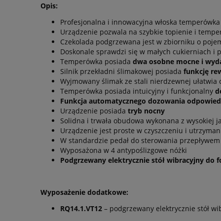
Opis:
Profesjonalna i innowacyjna włoska temperówka
Urządzenie pozwala na szybkie topienie i temper
Czekolada podgrzewana jest w zbiorniku o pojem
Doskonale sprawdzi się w małych cukierniach i 
Temperówka posiada
dwa osobne mocne i wydajn
Silnik przekładni ślimakowej posiada
funkcję re
Wyjmowany ślimak ze stali nierdzewnej ułatwia 
Temperówka posiada intuicyjny i funkcjonalny
d
Funkcja automatycznego dozowania odpowiedni
Urządzenie posiada
tryb nocny
Solidna i trwała obudowa wykonana z wysokiej ja
Urządzenie jest proste w czyszczeniu i utrzyman
W standardzie pedał do sterowania przepływem
Wyposażona w 4 antypoślizgowe nóżki
Podgrzewany elektrycznie stół wibracyjny do f
Wyposażenie dodatkowe:
RQ14.1.VT12
– podgrzewany elektrycznie stół wi