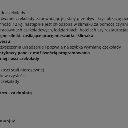
 do czekolady
owanie czekolady, zapewniając jej stały przepływ i krystalizację p
ności 12 kg, następnie jest chłodzona w ślimaku za pomocą czynn
pracowniach czekoladowych, lodziarniach, hotelach czy restauracja
e silniki, zasilające pracę mieszadła i ślimaka
wersu
czyszczenia urządzenia i pozwala na szybką wymianę czekolady
otykowy panel z możliwością programowania
ej ilości czekolady
kości stali nierdzewnej
iu w czystości
 czekolady
orm - za dopłatą
bracyjny