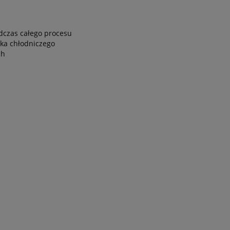
odczas całego procesu
ika chłodniczego
ch