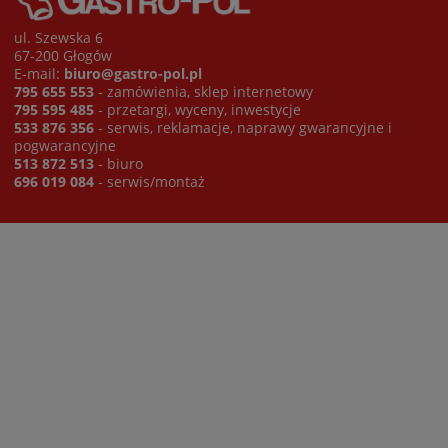
ul. Szewska 6
67-200 Głogów
E-mail:
biuro@gastro-pol.pl
795 655 553
- zamówienia, sklep internetowy
795 595 485
- przetargi, wyceny, inwestycje
533 876 356
- serwis, reklamacje, naprawy gwarancyjne i
pogwarancyjne
513 872 513
- biuro
696 019 084
- serwis/montaż