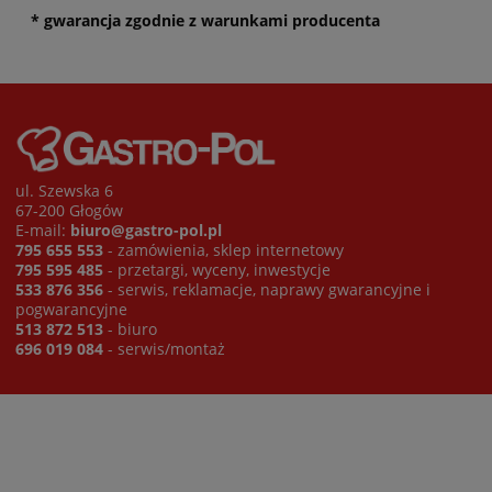
* gwarancja zgodnie z warunkami producenta
ul. Szewska 6
67-200 Głogów
E-mail:
biuro@gastro-pol.pl
795 655 553
- zamówienia, sklep internetowy
795 595 485
- przetargi, wyceny, inwestycje
533 876 356
- serwis, reklamacje, naprawy gwarancyjne i
pogwarancyjne
513 872 513
- biuro
696 019 084
- serwis/montaż