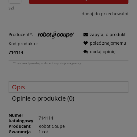
szt.
dodaj do przechowalni
Producent
*
:
zapytaj o produkt
poleć znajomemu
Kod produktu:
dodaj opinię
714114
*Część asortymentu producent importuje zza granicy.
Opis
Opinie o produkcie (0)
Numer
714114
katalogowy
Producent
Robot Coupe
Gwarancja
1 rok