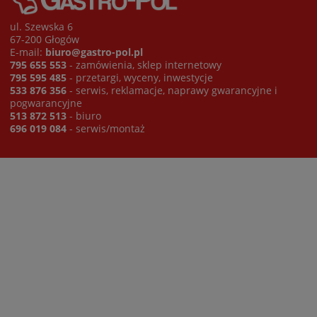
ul. Szewska 6
67-200 Głogów
E-mail:
biuro@gastro-pol.pl
795 655 553
- zamówienia, sklep internetowy
795 595 485
- przetargi, wyceny, inwestycje
533 876 356
- serwis, reklamacje, naprawy gwarancyjne i
pogwarancyjne
513 872 513
- biuro
696 019 084
- serwis/montaż