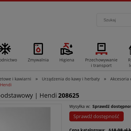
odnictwo
Zmywalnia
Higiena
Przechowywanie
R
i transport
l
»
»
towe i kawiarni
Urządzenia do kawy i herbaty
Akcesoria 
 Hendi
podstawowy | Hendi
208625
Wysyłka w:
Sprawdź dostępno
Sprawdź dostępność
Cena katalogowa:
118,08 zł 