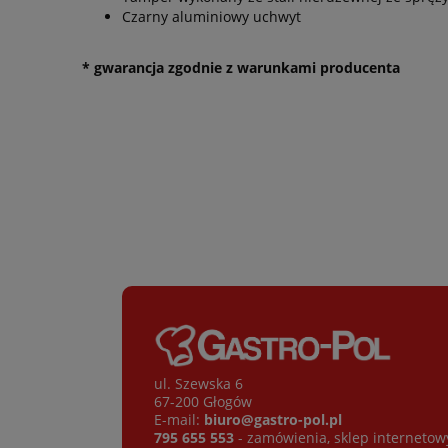
Czarny aluminiowy uchwyt
* gwarancja zgodnie z warunkami producenta
ul. Szewska 6
67-200 Głogów
E-mail:
biuro@gastro-pol.pl
795 655 553
- zamówienia, sklep internetow