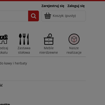
Zarejestruj się
Zaloguj się
Koszyk:
(pusty)
odzaj
Zastawa
Meble
Nasze
okalu
stołowa
nierdzewne
realizacje
do kawy i herbaty
ść
brutto