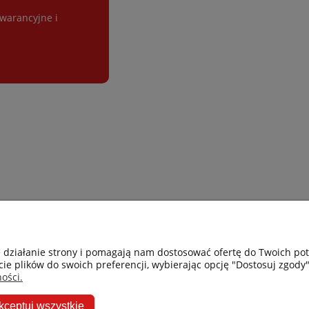
gwarancyjne i
Gastro-Pol
Moje konto
e działanie strony i pomagają nam dostosować ofertę do Twoich p
cie plików do swoich preferencji, wybierając opcję "Dostosuj zgody"
Facebook
Twoje zamówie
ości.
Instagram
Przechowalnia
kceptuj wszystkie
Ceneo
Ustawienia kon