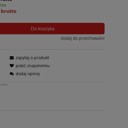
utto
ł brutto
Do koszyka
dodaj do przechowalni
zapytaj o produkt
poleć znajomemu
dodaj opinię
ranicy.