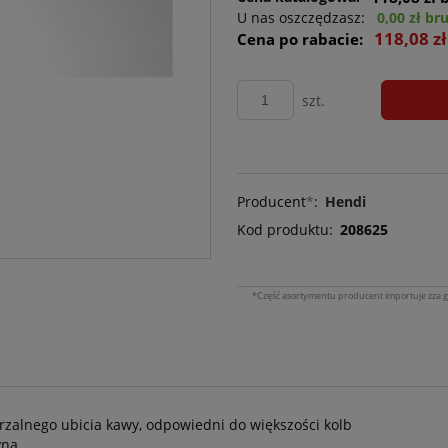
U nas oszczędzasz:
0,00 zł br
118,08 z
Cena po rabacie:
szt.
Producent
*
:
Hendi
Kod produktu:
208625
*Część asortymentu producent importuje zza g
zalnego ubicia kawy, odpowiedni do większości kolb
yną