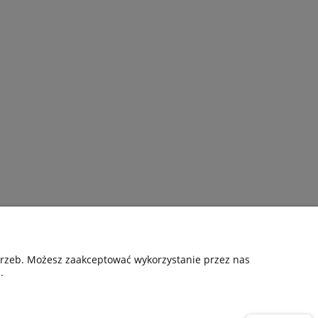
Pomoc
otrzeb. Możesz zaakceptować wykorzystanie przez nas
.
nia
Kontakt
Gwarancyjne zgłoszenie reklamacji
ta