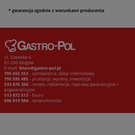
* gwarancja zgodnie z warunkami producenta
ul. Szewska 6
67-200 Głogów
E-mail:
biuro@gastro-pol.pl
795 655 553
- zamówienia, sklep internetowy
795 595 485
- przetargi, wyceny, inwestycje
533 876 356
- serwis, reklamacje, naprawy gwarancyjne i
pogwarancyjne
513 872 513
- biuro
696 019 084
- serwis/montaż