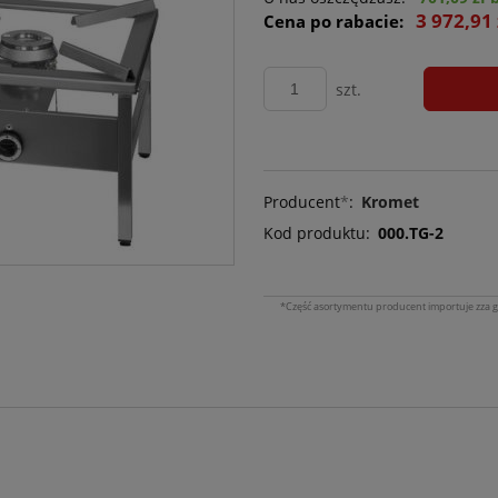
3 972,91 
Cena po rabacie:
szt.
Producent
*
:
Kromet
Kod produktu:
000.TG-2
*Część asortymentu producent importuje zza g