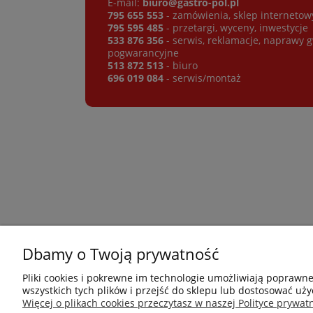
E-mail:
biuro@gastro-pol.pl
795 655 553
- zamówienia, sklep internetow
795 595 485
- przetargi, wyceny, inwestycje
533 876 356
- serwis, reklamacje, naprawy 
pogwarancyjne
513 872 513
- biuro
696 019 084
- serwis/montaż
Dbamy o Twoją prywatność
Płatności i dostawa
Informacje
Pliki cookies i pokrewne im technologie umożliwiają poprawn
wszystkich tych plików i przejść do sklepu lub dostosować uży
Jak kupować?
Nowości
Więcej o plikach cookies przeczytasz w naszej Polityce prywatn