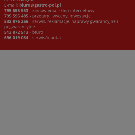
E-mail:
biuro@gastro-pol.pl
795 655 553
- zamówienia, sklep internetowy
795 595 485
- przetargi, wyceny, inwestycje
533 876 356
- serwis, reklamacje, naprawy gwarancyjne i
pogwarancyjne
513 872 513
- biuro
696 019 084
- serwis/montaż