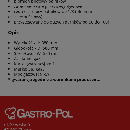
płomień pilotowy palników
zabezpieczenie przeciwwypływowe
redukcja mocy palników do 1/3 (płomień
oszczędnościowy)
przystosowany do dużych garnków od 50 do 100l
Opis
Wysokość - H: 380 mm
Głębokość - D: 580 mm
Szerokość - W: 580 mm
Zasilanie: gaz
Karta gwarancyjna: 1
Marka: Stalgast
Moc gazowa: 9 kW
* gwarancja zgodnie z warunkami producenta
ul. Szewska 6
67-200 Głogów