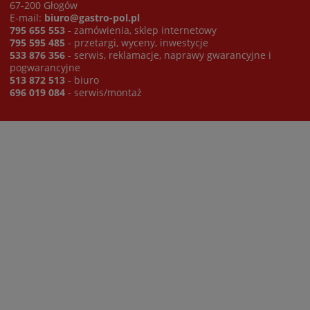
67-200 Głogów
E-mail:
biuro@gastro-pol.pl
795 655 553
- zamówienia, sklep internetowy
795 595 485
- przetargi, wyceny, inwestycje
533 876 356
- serwis, reklamacje, naprawy gwarancyjne i
pogwarancyjne
513 872 513
- biuro
696 019 084
- serwis/montaż