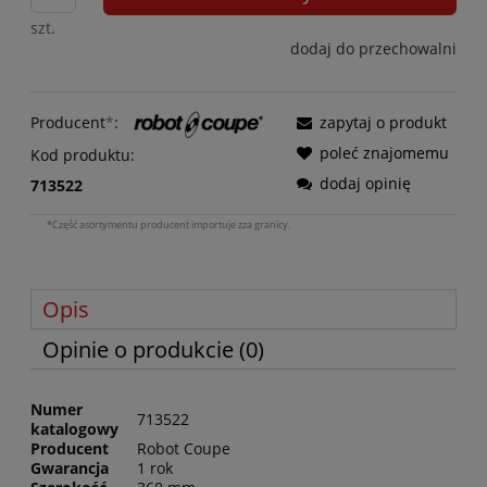
szt.
dodaj do przechowalni
Producent
*
:
zapytaj o produkt
poleć znajomemu
Kod produktu:
dodaj opinię
713522
*Część asortymentu producent importuje zza granicy.
Opis
Opinie o produkcie (0)
Numer
713522
katalogowy
Producent
Robot Coupe
Gwarancja
1 rok