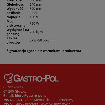
Szerokość
360 mm
Głębokość
340 mm
Wysokość
690 mm
Zasilanie
Prąd
Napięcie
400 V
Moc
750 W
elektryczna
Wydajność na
750 kg/h
godzinę
Zakres
375/750 obr/min
obrotów
* gwarancja zgodnie z warunkami producenta
ul. Szewska 6
67-200 Głogów
E-mail:
biuro@gastro-pol.pl
795 655 553
- zamówienia, sklep internetowy
795 595 485
- przetargi, wyceny, inwestycje