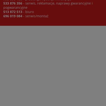
533 876 356
- serwis, reklamacje, naprawy gwarancyjne i
pogwarancyjne
513 872 513
- biuro
696 019 084
- serwis/montaż