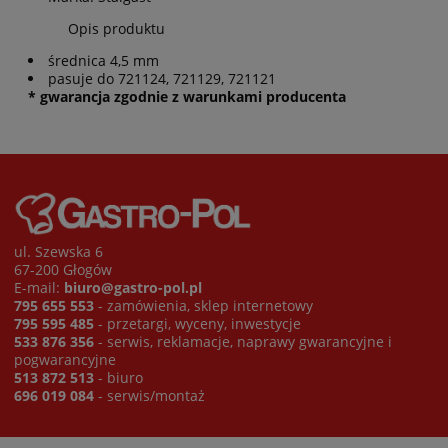
Opis produktu
średnica 4,5 mm
pasuje do 721124, 721129, 721121
* gwarancja zgodnie z warunkami producenta
ul. Szewska 6
67-200 Głogów
E-mail:
biuro@gastro-pol.pl
795 655 553
- zamówienia, sklep internetowy
795 595 485
- przetargi, wyceny, inwestycje
533 876 356
- serwis, reklamacje, naprawy gwarancyjne i
pogwarancyjne
513 872 513
- biuro
696 019 084
- serwis/montaż