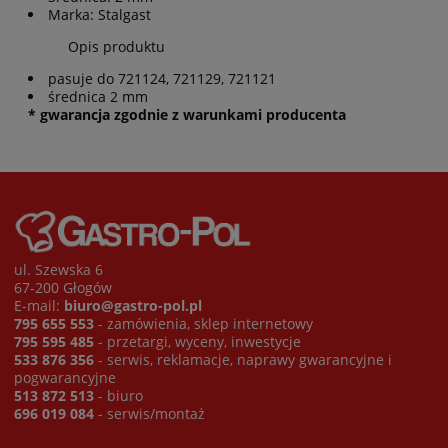
Marka: Stalgast
Opis produktu
pasuje do 721124, 721129, 721121
średnica 2 mm
* gwarancja zgodnie z warunkami producenta
ul. Szewska 6
67-200 Głogów
E-mail:
biuro@gastro-pol.pl
795 655 553
- zamówienia, sklep internetowy
795 595 485
- przetargi, wyceny, inwestycje
533 876 356
- serwis, reklamacje, naprawy gwarancyjne i
pogwarancyjne
513 872 513
- biuro
696 019 084
- serwis/montaż