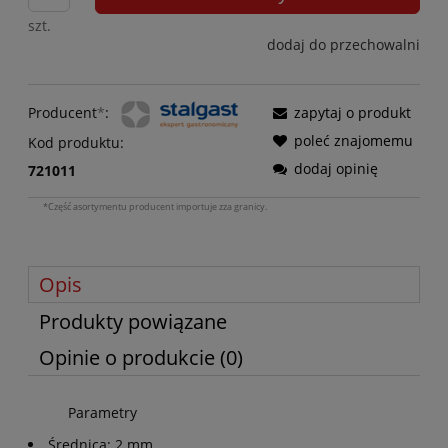
szt.
dodaj do przechowalni
Producent
*
:
zapytaj o produkt
poleć znajomemu
Kod produktu:
dodaj opinię
721011
*Część asortymentu producent importuje zza granicy.
Opis
Produkty powiązane
Opinie o produkcie (0)
Parametry
Średnica: 2 mm