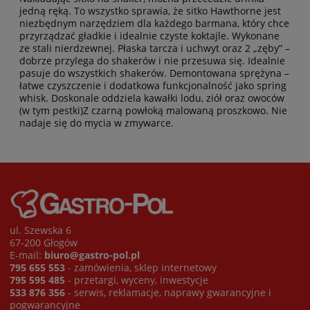
jedną ręką. To wszystko sprawia, że sitko Hawthorne jest
niezbędnym narzędziem dla każdego barmana, który chce
przyrządzać gładkie i idealnie czyste koktajle. Wykonane
ze stali nierdzewnej. Płaska tarcza i uchwyt oraz 2 „zęby” –
dobrze przylega do shakerów i nie przesuwa się. Idealnie
pasuje do wszystkich shakerów. Demontowana sprężyna –
łatwe czyszczenie i dodatkowa funkcjonalność jako spring
whisk. Doskonale oddziela kawałki lodu, ziół oraz owoców
(w tym pestki)Z czarną powłoką malowaną proszkowo. Nie
nadaje się do mycia w zmywarce.
ul. Szewska 6
67-200 Głogów
E-mail:
biuro@gastro-pol.pl
795 655 553
- zamówienia, sklep internetowy
795 595 485
- przetargi, wyceny, inwestycje
533 876 356
- serwis, reklamacje, naprawy gwarancyjne i
pogwarancyjne