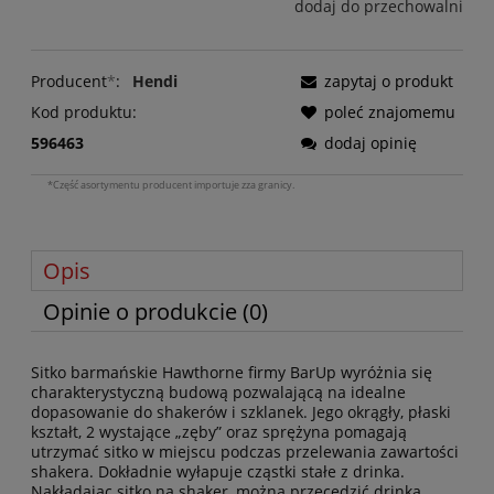
dodaj do przechowalni
Producent
*
:
Hendi
zapytaj o produkt
Kod produktu:
poleć znajomemu
596463
dodaj opinię
*Część asortymentu producent importuje zza granicy.
Opis
Opinie o produkcie (0)
Sitko barmańskie Hawthorne firmy BarUp wyróżnia się
charakterystyczną budową pozwalającą na idealne
dopasowanie do shakerów i szklanek. Jego okrągły, płaski
kształt, 2 wystające „zęby” oraz sprężyna pomagają
utrzymać sitko w miejscu podczas przelewania zawartości
shakera. Dokładnie wyłapuje cząstki stałe z drinka.
Nakładając sitko na shaker, można przecedzić drinka