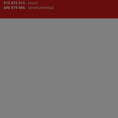
513 872 513
- biuro
696 019 084
- serwis/montaż