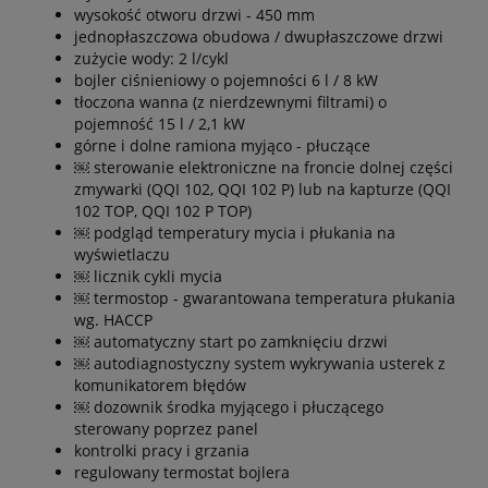
wysokość otworu drzwi - 450 mm
jednopłaszczowa obudowa / dwupłaszczowe drzwi
zużycie wody: 2 l/cykl
bojler ciśnieniowy o pojemności 6 l / 8 kW
tłoczona wanna (z nierdzewnymi filtrami) o
pojemność 15 l / 2,1 kW
górne i dolne ramiona myjąco - płuczące
￼ sterowanie elektroniczne na froncie dolnej części
zmywarki (QQI 102, QQI 102 P) lub na kapturze (QQI
102 TOP, QQI 102 P TOP)
￼ podgląd temperatury mycia i płukania na
wyświetlaczu
￼ licznik cykli mycia
￼ termostop - gwarantowana temperatura płukania
wg. HACCP
￼ automatyczny start po zamknięciu drzwi
￼ autodiagnostyczny system wykrywania usterek z
komunikatorem błędów
￼ dozownik środka myjącego i płuczącego
sterowany poprzez panel
kontrolki pracy i grzania
regulowany termostat bojlera