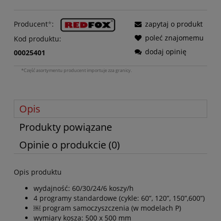
Producent
*
:
zapytaj o produkt
poleć znajomemu
Kod produktu:
dodaj opinię
00025401
*Część asortymentu producent importuje zza granicy.
Opis
Produkty powiązane
Opinie o produkcie (0)
Opis produktu
wydajność: 60/30/24/6 koszy/h
4 programy standardowe (cykle: 60”, 120”, 150”,600”)
￼ program samoczyszczenia (w modelach P)
wymiary kosza: 500 x 500 mm