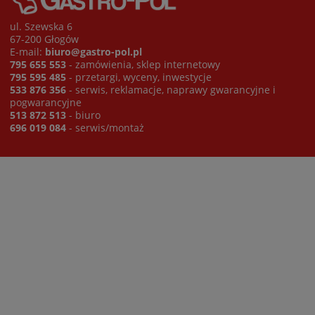
ul. Szewska 6
67-200 Głogów
E-mail:
biuro@gastro-pol.pl
795 655 553
- zamówienia, sklep internetowy
795 595 485
- przetargi, wyceny, inwestycje
533 876 356
- serwis, reklamacje, naprawy gwarancyjne i
pogwarancyjne
513 872 513
- biuro
696 019 084
- serwis/montaż