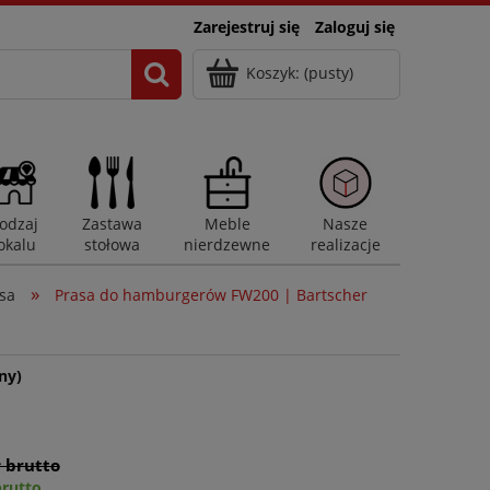
Zarejestruj się
Zaloguj się
Koszyk:
(pusty)
odzaj
Zastawa
Meble
Nasze
okalu
stołowa
nierdzewne
realizacje
»
sa
Prasa do hamburgerów FW200 | Bartscher
ny)
ł brutto
brutto