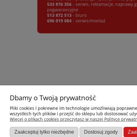
533 876 356
- serwis, reklamacje, naprawy 
pogwarancyjne
513 872 513
- biuro
696 019 084
- serwis/montaż
Dbamy o Twoją prywatność
Płatności i dostawa
Informacje
Pliki cookies i pokrewne im technologie umożliwiają poprawn
wszystkich tych plików i przejść do sklepu lub dostosować uży
Jak kupować?
Nowości
Więcej o plikach cookies przeczytasz w naszej Polityce prywatn
Dostawa
O nas
Zaakceptuj tylko niezbędne
Dostosuj zgody
Zaa
Dane firmy