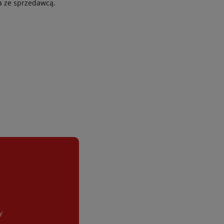
a ze sprzedawcą.
y