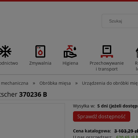
odnictwo
Zmywalnia
Higiena
Przechowywanie
R
i transport
l
»
»
 mechaniczna
Obróbka mięsa
Urządzenia do obróbki mię
tscher
370236 B
Wysyłka w:
5 dni (jeżeli dostęp
Sprawdź dostępność
Cena katalogowa:
3 103,29 z
U nas oszczędzasz:
620,65 zł 