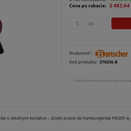
2 482,64 
Cena po rabacie:
szt.
Producent
*
:
Kod produktu:
370236 B
*Część asortymentu producent importuje zza g
rów o idealnym kształcie – dzięki prasie do hamburgerów FW200 w