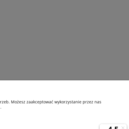
Pomoc
otrzeb. Możesz zaakceptować wykorzystanie przez nas
.
nia
Kontakt
Gwarancyjne zgłoszenie reklamacji
ta