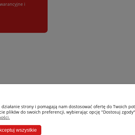
gwarancyjne i
Gastro-Pol
Moje konto
e działanie strony i pomagają nam dostosować ofertę do Twoich p
cie plików do swoich preferencji, wybierając opcję "Dostosuj zgody"
Facebook
Twoje zamówie
ości.
Instagram
Przechowalnia
kceptuj wszystkie
Ceneo
Ustawienia kon