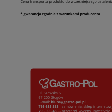
Cena transportu produktu do wcześniejszego ustaleni
* gwarancja zgodnie z warunkami producenta
ul. Szewska 6
67-200 Głogów
E-mail:
biuro@gastro-pol.pl
795 655 553
- zamówienia, sklep internetow
795 595 485
- przetargi, wyceny, inwestycje