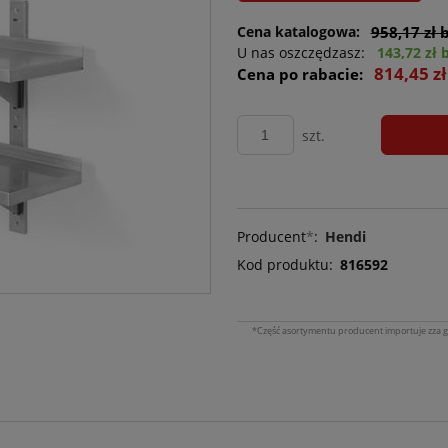
Cena katalogowa:
958,17 zł 
U nas oszczędzasz:
143,72 zł 
814,45 z
Cena po rabacie:
szt.
Producent
*
:
Hendi
Kod produktu:
816592
*Część asortymentu producent importuje zza g