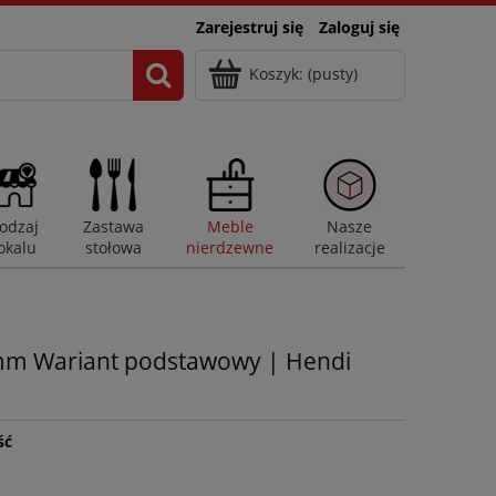
Zarejestruj się
Zaloguj się
Koszyk:
(pusty)
odzaj
Zastawa
Meble
Nasze
okalu
stołowa
nierdzewne
realizacje
 mm Wariant podstawowy | Hendi
ść