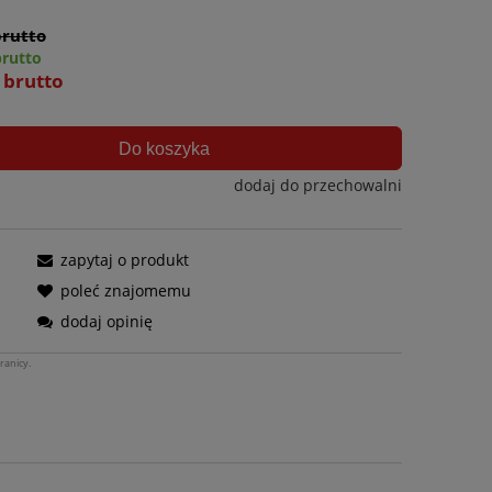
brutto
brutto
ł brutto
Do koszyka
dodaj do przechowalni
zapytaj o produkt
poleć znajomemu
dodaj opinię
ranicy.