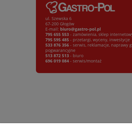
ul. Szewska 6
67-200 Głogów
E-mail:
biuro@gastro-pol.pl
795 655 553
- zamówienia, sklep internetow
795 595 485
- przetargi, wyceny, inwestycje
533 876 356
- serwis, reklamacje, naprawy 
pogwarancyjne
513 872 513
- biuro
696 019 084
- serwis/montaż