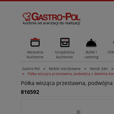
Akcesoria
Urządzenia
Bufet i
Chł
kuchenne
kuchenne
catering
»
»
»
Gastro-Pol
Meble nierdzewne
Hendi 24H
»
Półka wisząca przestawna, podwójna z dwiema k
Półka wisząca przestawna, podwójn
816592