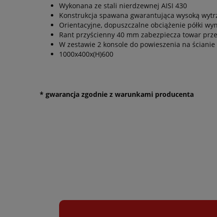
Wykonana ze stali nierdzewnej AISI 430
Konstrukcja spawana gwarantująca wysoką wytrz
Orientacyjne, dopuszczalne obciążenie półki wy
Rant przyścienny 40 mm zabezpiecza towar prz
W zestawie 2 konsole do powieszenia na ścianie
1000x400x(H)600
* gwarancja zgodnie z warunkami producenta