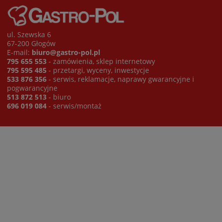
ul. Szewska 6
67-200 Głogów
E-mail:
biuro@gastro-pol.pl
795 655 553
- zamówienia, sklep internetowy
795 595 485
- przetargi, wyceny, inwestycje
533 876 356
- serwis, reklamacje, naprawy gwarancyjne i
pogwarancyjne
513 872 513
- biuro
696 019 084
- serwis/montaż