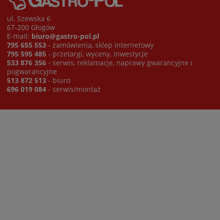
ul. Szewska 6
67-200 Głogów
E-mail:
biuro@gastro-pol.pl
795 655 553
- zamówienia, sklep internetowy
795 595 485
- przetargi, wyceny, inwestycje
533 876 356
- serwis, reklamacje, naprawy gwarancyjne i
pogwarancyjne
513 872 513
- biuro
696 019 084
- serwis/montaż