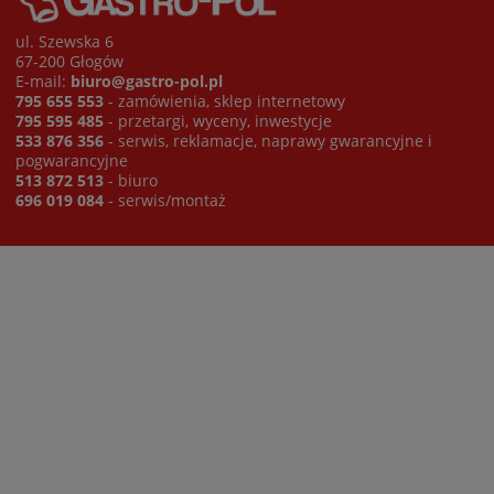
ul. Szewska 6
67-200 Głogów
E-mail:
biuro@gastro-pol.pl
795 655 553
- zamówienia, sklep internetowy
795 595 485
- przetargi, wyceny, inwestycje
533 876 356
- serwis, reklamacje, naprawy gwarancyjne i
pogwarancyjne
513 872 513
- biuro
696 019 084
- serwis/montaż