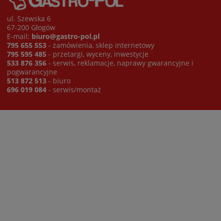
ul. Szewska 6
67-200 Głogów
E-mail:
biuro@gastro-pol.pl
795 655 553
- zamówienia, sklep internetowy
795 595 485
- przetargi, wyceny, inwestycje
533 876 356
- serwis, reklamacje, naprawy gwarancyjne i
pogwarancyjne
513 872 513
- biuro
696 019 084
- serwis/montaż