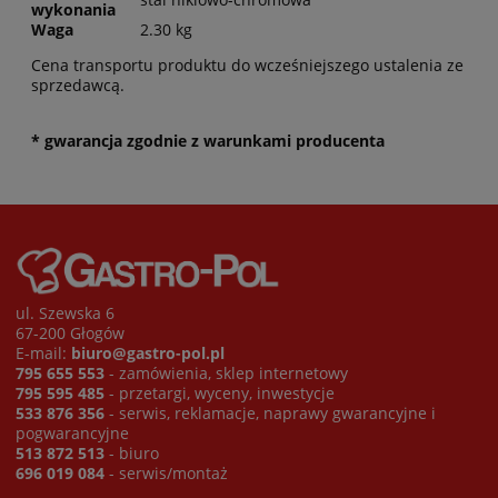
wykonania
Waga
2.30 kg
Cena transportu produktu do wcześniejszego ustalenia ze
sprzedawcą.
* gwarancja zgodnie z warunkami producenta
ul. Szewska 6
67-200 Głogów
E-mail:
biuro@gastro-pol.pl
795 655 553
- zamówienia, sklep internetowy
795 595 485
- przetargi, wyceny, inwestycje
533 876 356
- serwis, reklamacje, naprawy gwarancyjne i
pogwarancyjne
513 872 513
- biuro
696 019 084
- serwis/montaż