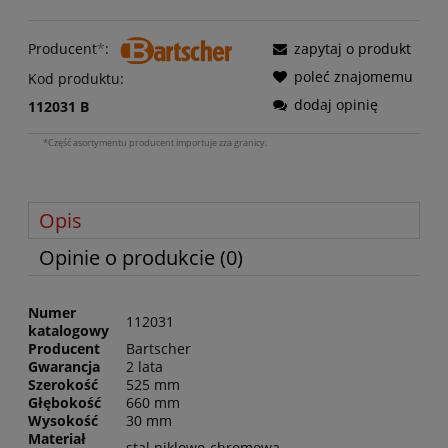
Producent
*
:
zapytaj o produkt
poleć znajomemu
Kod produktu:
dodaj opinię
112031 B
*Część asortymentu producent importuje zza granicy.
Opis
Opinie o produkcie (0)
Numer
112031
katalogowy
Producent
Bartscher
Gwarancja
2 lata
Szerokość
525 mm
Głębokość
660 mm
Wysokość
30 mm
Materiał
stal niklowo-chromowa