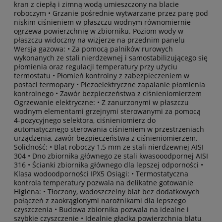
kran z ciepłą i zimną wodą umieszczony na blacie
roboczym • Grzanie pośrednie wytwarzane przez parę pod
niskim ciśnieniem w płaszczu wodnym równomiernie
ogrzewa powierzchnię w zbiorniku. Poziom wody w
płaszczu widoczny na wizjerze na przednim panelu
Wersja gazowa: • Za pomocą palników rurowych
wykonanych ze stali nierdzewnej i samostabilizującego się
płomienia oraz regulacji temperatury przy użyciu
termostatu • Płomień kontrolny z zabezpieczeniem w
postaci termopary • Piezoelektryczne zapalanie płomienia
kontrolnego • Zawór bezpieczeństwa z ciśnieniomierzem
Ogrzewanie elektryczne: • Z zanurzonymi w płaszczu
wodnym elementami grzejnymi sterowanymi za pomocą
4-pozycyjnego selektora, ciśnieniomierz do
automatycznego sterowania ciśnieniem w przestrzeniach
urządzenia, zawór bezpieczeństwa z ciśnieniomierzem.
Solidność: • Blat roboczy 1,5 mm ze stali nierdzewnej AISI
304 • Dno zbiornika głównego ze stali kwasooodpornej AISI
316 • Ścianki zbiornika głównego dla lepszej odporności •
Klasa wodoodporności IPX5 Osiągi: • Termostatyczna
kontrola temperatury pozwala na delikatne gotowanie
Higiena: • Tłoczony, wodoszczelny blat bez dodatkowych
połączeń z zaokrąglonymi narożnikami dla lepszego
czyszczenia • Budowa zbiornika pozwala na idealne i
szybkie czyszczenie • Idealnie gładka powierzchnia blatu