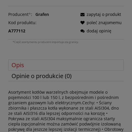
Producent
*
:
Grafen
zapytaj o produkt
Kod produktu:
poleć znajomemu
A777112
dodaj opinię
*Część asortymentu producent importuje zza granicy.
Opis
Opinie o produkcie (0)
Asortyment kotłów warzelnych obejmuje modele o
pojemności 100 l lub 150 l, z bezpośrednim i pośrednim
grzaniem gazowym lub elektrycznym.Cechy: • Ściany
zbiornika i płaszcza kotła wykonane ze stali AISI304, dno
ze stali AISI316 dla lepszej odporności na korozję •
Pokrywa ze stali AISI304 maksymalnie ogranicza starty
ciepła (opcjonalnie można zamówić podwójnie izolowaną
pokrywę dla jeszcze lepszej izolacji termicznej) • Obrotowy