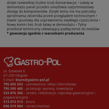
dzięki niewielkiej liczbie śrub Konserwacja: • Łatwy w
demontażu panel przedni umożliwia natychmiastowy
dostęp do komponentów. Dzięki temu nie ma potrzeby
opróżniania zbiornika przed przeglądem technicznym •
Zawór spustowy dla usprawnienia zwykłego czyszczenia •
Nowy komin bez śrub łatwy w demontażu • Tylny
przedział techniczny ułatwiający podłączenie do mediów
* gwarancja zgodnie z warunkami producenta
ul. Szewska 6
67-200 Głogów
E-mail:
biuro@gastro-pol.pl
795 655 553
- zamówienia, sklep internetowy
795 595 485
- przetargi, wyceny, inwestycje
533 876 356
- serwis, reklamacje, naprawy gwarancyjne i
pogwarancyjne
513 872 513
- biuro
696 019 084
- serwis/montaż