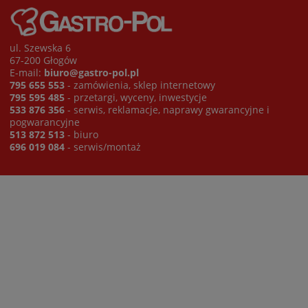
ul. Szewska 6
67-200 Głogów
E-mail:
biuro@gastro-pol.pl
795 655 553
- zamówienia, sklep internetowy
795 595 485
- przetargi, wyceny, inwestycje
533 876 356
- serwis, reklamacje, naprawy gwarancyjne i
pogwarancyjne
513 872 513
- biuro
696 019 084
- serwis/montaż