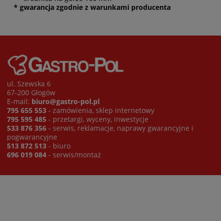
* gwarancja zgodnie z warunkami producenta
ul. Szewska 6
67-200 Głogów
E-mail:
biuro@gastro-pol.pl
795 655 553
- zamówienia, sklep internetowy
795 595 485
- przetargi, wyceny, inwestycje
533 876 356
- serwis, reklamacje, naprawy gwarancyjne i
pogwarancyjne
513 872 513
- biuro
696 019 084
- serwis/montaż