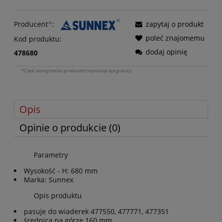
Producent
*
:
zapytaj o produkt
poleć znajomemu
Kod produktu:
dodaj opinię
478680
*Część asortymentu producent importuje zza granicy.
Opis
Opinie o produkcie (0)
Parametry
Wysokość - H: 680 mm
Marka: Sunnex
Opis produktu
pasuje do wiaderek 477550, 477771, 477351
średnica na górze 160 mm