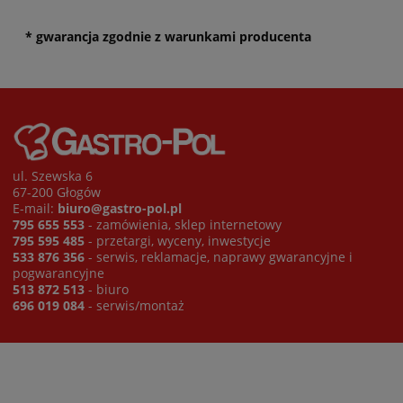
* gwarancja zgodnie z warunkami producenta
ul. Szewska 6
67-200 Głogów
E-mail:
biuro@gastro-pol.pl
795 655 553
- zamówienia, sklep internetowy
795 595 485
- przetargi, wyceny, inwestycje
533 876 356
- serwis, reklamacje, naprawy gwarancyjne i
pogwarancyjne
513 872 513
- biuro
696 019 084
- serwis/montaż