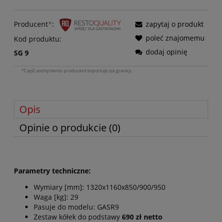
Producent
*
:
zapytaj o produkt
poleć znajomemu
Kod produktu:
dodaj opinię
SG 9
*Część asortymentu producent importuje zza granicy.
Opis
Opinie o produkcie (0)
Parametry techniczne:
Wymiary [mm]: 1
320x1160x850/900/950
Waga [kg]:
29
Pasuje do modelu: GASR9
Zestaw kółek do podstawy
690 zł netto