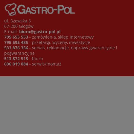
ul. Szewska 6
67-200 Głogów
E-mail:
biuro@gastro-pol.pl
795 655 553
- zamówienia, sklep internetowy
795 595 485
- przetargi, wyceny, inwestycje
533 876 356
- serwis, reklamacje, naprawy gwarancyjne i
pogwarancyjne
513 872 513
- biuro
696 019 084
- serwis/montaż