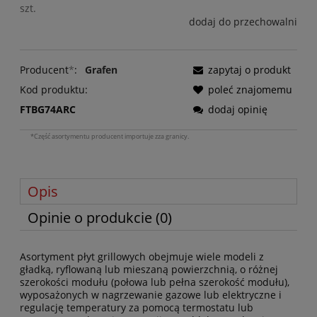
szt.
dodaj do przechowalni
Producent
*
:
Grafen
zapytaj o produkt
Kod produktu:
poleć znajomemu
FTBG74ARC
dodaj opinię
*Część asortymentu producent importuje zza granicy.
Opis
Opinie o produkcie (0)
Asortyment płyt grillowych obejmuje wiele modeli z
gładką, ryflowaną lub mieszaną powierzchnią, o różnej
szerokości modułu (połowa lub pełna szerokość modułu),
wyposażonych w nagrzewanie gazowe lub elektryczne i
regulację temperatury za pomocą termostatu lub