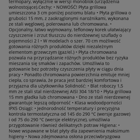
termopary, wyłącznie w wersji monoblok (urządzenia
wolnostojące).Cechy: • NOWOŚĆ! Płyta grillowa
umieszczona 3 cm poniżej poziomu blatu • Płyta grillowa o
grubości 15 mm, z zaokrąglonymi narożnikami, wykonana
ze stali węglowej, polerowana lub chromowana. •
Opcjonalny, łatwo wyjmowany, teflonowy korek ułatwiający
czyszczenie i zrzut tłuszczu do nierdzewnej szuflady o
pojemności 2 l • W modelach o szer. 70 cm możliwość
gotowania różnych produktów dzięki niezależnym
elementom grzewczym (gaz/el.) • Płyta chromowana
pozwala na przyrządzanie różnych produktów bez ryzyka
mieszania się smaków i zapachów. Umożliwia to
gotowanie bez potrzeby czyszczenia płyty w ciągu dnia
pracy • Ponadto chromowana powierzchnia emituje mniej
ciepła, co sprawia, że praca jest bardziej komfortowa i
przyjazna dla użytkownika Solidność: • Blat roboczy 1,5
mm ze stali stal nierdzewnej AISI 304 18/10 • Płyta grillowa
15 mm gładka lub chromowana • Dno ze stali nierdzewnej
gwarantuje lepszą odporność • Klasa wodoodporności
IPX5 Osiągi: • Jednorodność temperatury i precyzyjna
kontrola termostatyczna od 145 do 290 °C (wersje gazowe)
i od 75 do 290 °C (wersje elektryczne), umożliwia
przygotowanie również delikatnych potraw Higiena: •
Nowe wspawane w blat płyty dla zapewnienia maksimum
higieny • Nowa zdejmowana osłona przeciwbryzgowa