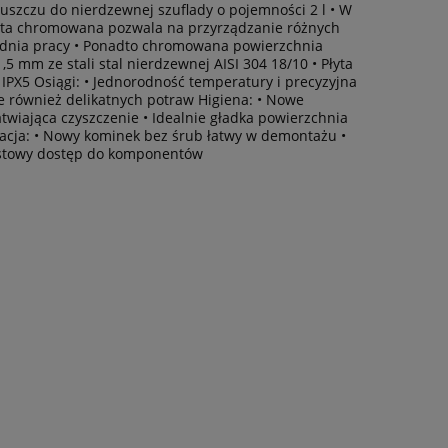
łuszczu do nierdzewnej szuflady o pojemności 2 l • W
łyta chromowana pozwala na przyrządzanie różnych
u dnia pracy • Ponadto chromowana powierzchnia
,5 mm ze stali stal nierdzewnej AISI 304 18/10 • Płyta
PX5 Osiągi: • Jednorodność temperatury i precyzyjna
ie również delikatnych potraw Higiena: • Nowe
iająca czyszczenie • Idealnie gładka powierzchnia
wacja: • Nowy kominek bez śrub łatwy w demontażu •
miastowy dostęp do komponentów