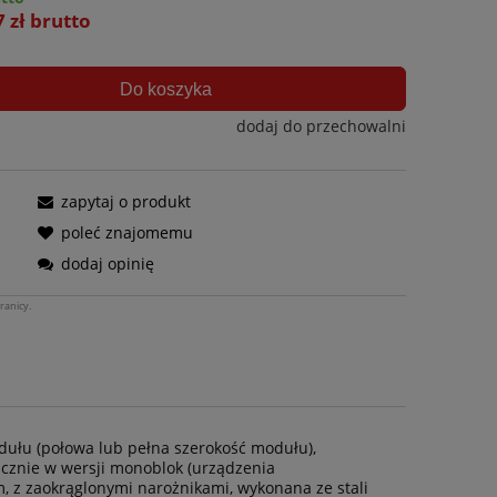
7 zł brutto
Do koszyka
dodaj do przechowalni
zapytaj o produkt
poleć znajomemu
dodaj opinię
ranicy.
odułu (połowa lub pełna szerokość modułu),
cznie w wersji monoblok (urządzenia
m, z zaokrąglonymi narożnikami, wykonana ze stali