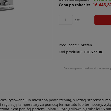
16 443,8
Cena po rabacie:
szt.
Producent
*
:
Grafen
Kod produktu:
FTBG77TRC
*Część asortymentu producent importuje zza g
ładką, ryflowaną lub mieszaną powierzchnią, o różnej szerokości m
 regulację temperatury za pomocą termostatu lub termopary, wyłą
zona 3 cm poniżej poziomu blatu • Płyta grillowa o grubości 15 m