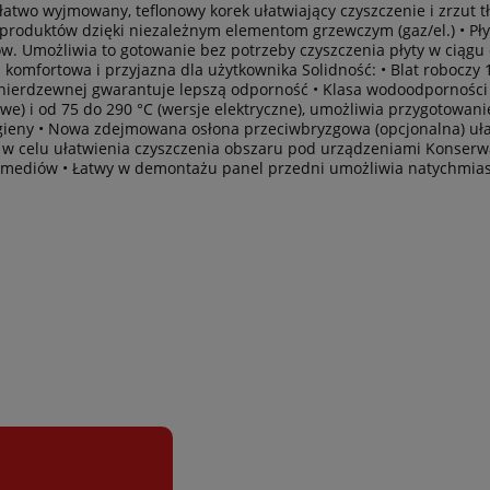
two wyjmowany, teflonowy korek ułatwiający czyszczenie i zrzut t
produktów dzięki niezależnym elementom grzewczym (gaz/el.) • P
w. Umożliwia to gotowanie bez potrzeby czyszczenia płyty w ciąg
j komfortowa i przyjazna dla użytkownika Solidność: • Blat roboczy 1
nierdzewnej gwarantuje lepszą odporność • Klasa wodoodporności I
we) i od 75 do 290 °C (wersje elektryczne), umożliwia przygotowan
eny • Nowa zdejmowana osłona przeciwbryzgowa (opcjonalna) ułatw
no w celu ułatwienia czyszczenia obszaru pod urządzeniami Konser
 do mediów • Łatwy w demontażu panel przedni umożliwia natych