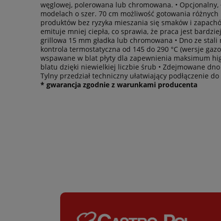
węglowej, polerowana lub chromowana. • Opcjonalny, ła
modelach o szer. 70 cm możliwość gotowania różnych 
produktów bez ryzyka mieszania się smaków i zapachó
emituje mniej ciepła, co sprawia, że praca jest bardzie
grillowa 15 mm gładka lub chromowana • Dno ze stali 
kontrola termostatyczna od 145 do 290 °C (wersje gazo
wspawane w blat płyty dla zapewnienia maksimum higi
blatu dzięki niewielkiej liczbie śrub • Zdejmowane d
Tylny przedział techniczny ułatwiający podłączenie
* gwarancja zgodnie z warunkami producenta