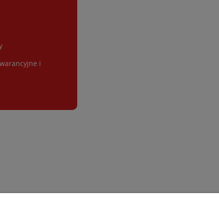
y
gwarancyjne i