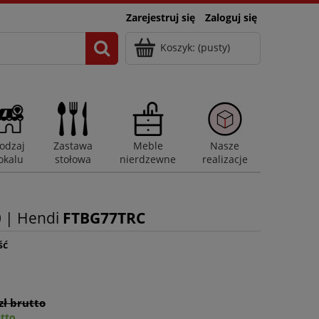
Zarejestruj się
Zaloguj się
Koszyk:
(pusty)
odzaj
Zastawa
Meble
Nasze
okalu
stołowa
nierdzewne
realizacje
 | Hendi
FTBG77TRC
ść
zł brutto
utto