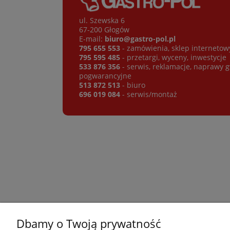
ul. Szewska 6
67-200 Głogów
E-mail:
biuro@gastro-pol.pl
795 655 553
- zamówienia, sklep internetow
795 595 485
- przetargi, wyceny, inwestycje
533 876 356
- serwis, reklamacje, naprawy 
pogwarancyjne
513 872 513
- biuro
696 019 084
- serwis/montaż
Dbamy o Twoją prywatność