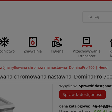
odnictwo
Zmywalnia
Higiena
Przechowywanie
R
i transport
l
odwójna ryflowana chromowana nastawna DominaPro 700 | Hendi
flowana chromowana nastawna DominaPro 700
Wysyłka w:
Sprawdź dostępno
Sprawdź dostępność
Cena katalogowa:
16 443,87 
U nas oszczędzasz:
0,00 zł br