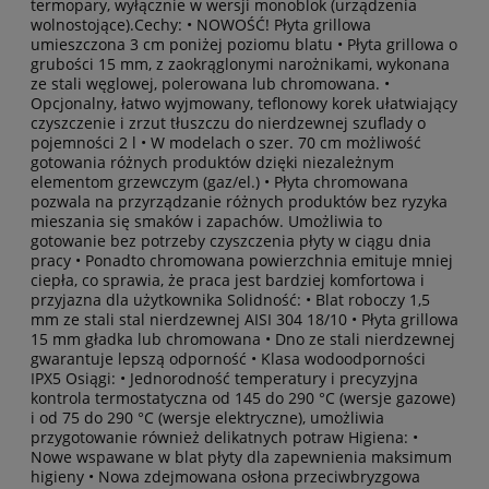
termopary, wyłącznie w wersji monoblok (urządzenia
wolnostojące).Cechy: • NOWOŚĆ! Płyta grillowa
umieszczona 3 cm poniżej poziomu blatu • Płyta grillowa o
grubości 15 mm, z zaokrąglonymi narożnikami, wykonana
ze stali węglowej, polerowana lub chromowana. •
Opcjonalny, łatwo wyjmowany, teflonowy korek ułatwiający
czyszczenie i zrzut tłuszczu do nierdzewnej szuflady o
pojemności 2 l • W modelach o szer. 70 cm możliwość
gotowania różnych produktów dzięki niezależnym
elementom grzewczym (gaz/el.) • Płyta chromowana
pozwala na przyrządzanie różnych produktów bez ryzyka
mieszania się smaków i zapachów. Umożliwia to
gotowanie bez potrzeby czyszczenia płyty w ciągu dnia
pracy • Ponadto chromowana powierzchnia emituje mniej
ciepła, co sprawia, że praca jest bardziej komfortowa i
przyjazna dla użytkownika Solidność: • Blat roboczy 1,5
mm ze stali stal nierdzewnej AISI 304 18/10 • Płyta grillowa
15 mm gładka lub chromowana • Dno ze stali nierdzewnej
gwarantuje lepszą odporność • Klasa wodoodporności
IPX5 Osiągi: • Jednorodność temperatury i precyzyjna
kontrola termostatyczna od 145 do 290 °C (wersje gazowe)
i od 75 do 290 °C (wersje elektryczne), umożliwia
przygotowanie również delikatnych potraw Higiena: •
Nowe wspawane w blat płyty dla zapewnienia maksimum
higieny • Nowa zdejmowana osłona przeciwbryzgowa