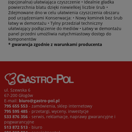
(opcjonalna) ułatwiająca czyszczenie • Idealnie gładka
powierzchnia blatu dzięki niewielkiej liczbie śrub •
Zdejmowane dno w celu ułatwienia czyszczenia obszaru
pod urządzeniami Konserwacja: • Nowy kominek bez śrub
łatwy w demontażu • Tylny przedział techniczny
ułatwiający podłączenie do mediów • Łatwy w demontażu
panel przedni umożliwia natychmiastowy dostęp do
komponentów
* gwarancja zgodnie z warunkami producenta
ul. Szewska 6
67-200 Głogów
E-mail:
biuro@gastro-pol.pl
795 655 553
- zamówienia, sklep internetowy
795 595 485
- przetargi, wyceny, inwestycje
533 876 356
- serwis, reklamacje, naprawy gwarancyjne i
pogwarancyjne
513 872 513
- biuro