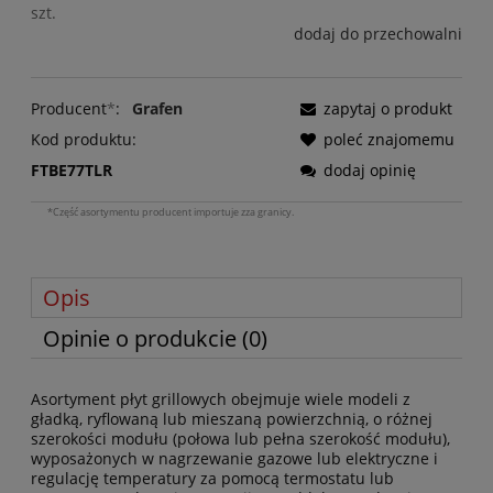
szt.
dodaj do przechowalni
Producent
*
:
Grafen
zapytaj o produkt
Kod produktu:
poleć znajomemu
FTBE77TLR
dodaj opinię
*Część asortymentu producent importuje zza granicy.
Opis
Opinie o produkcie (0)
Asortyment płyt grillowych obejmuje wiele modeli z
gładką, ryflowaną lub mieszaną powierzchnią, o różnej
szerokości modułu (połowa lub pełna szerokość modułu),
wyposażonych w nagrzewanie gazowe lub elektryczne i
regulację temperatury za pomocą termostatu lub