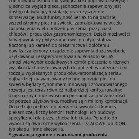
Zdejmowana osłona zakrywająca koła poprawia estetykę i
ujednolica wygląd pieca. Jednoczenie zapewniony jest
dostęp ułatwiający instalację oraz czyszczenie i
konserwację. Multifunkcyjność SeriaS to najbardziej
wszechstronny piec na świecie, zaprojektowany w celu
zaspokojenia wielu potrzeb pieczenia: pizzy, ciast,
chlebów i produktów gastronomicznych. Dzięki możliwości
łatwej wymiany płyty szamotowej na płytę stalową
tłoczoną lub kamień do piekarnictwa i dołożeniu
nawilżacza komory, urządzenie zapewnia dużą swobodę
użytkowania i eksperymentowania. Ponadto seriaS
umożliwia wybór dodatkowych komór pieczenia o różnych
wysokościach dostosowanych do potrzeb w zależności od
rodzaju wypiekanych produktów.Personalizacja seriaS
najbardziej zaawansowany technologicznie piec na
świecie, będący synonimem innowacji i zrównoważonego
rozwoju jest teraz również najbardziej konfigurowalny:
dzięki różnym możliwościom personalizacji w zależności
od potrzeb użytkownika, możliwe są 4 miliony kombinacji.
Od rodzaju podłoża do pieczenia, wysokości komory
piekarniczej, liczby komór i technologii ich budowy:
specyficznej dla pizzy, chleba lub ciasta. Ponadto do
wyboru są dwa różne wykończenia – STALOWE lub ICON,
typ okapu i inne akcesoria.
* gwarancja zgodnie z warunkami producenta