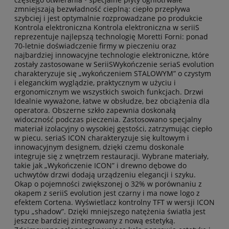
zmniejszają bezwładność cieplną: ciepło przepływa
szybciej i jest optymalnie rozprowadzane po produkcie
Kontrola elektroniczna Kontrola elektroniczna w seriiS
reprezentuje najlepszą technologię Moretti Forni: ponad
70-letnie doświadczenie firmy w pieczeniu oraz
najbardziej innowacyjne technologie elektroniczne, które
zostały zastosowane w SeriiSWykończenie seriaS evolution
charakteryzuje się „wykończeniem STALOWYM” o czystym
i eleganckim wyglądzie, praktycznym w użyciu i
ergonomicznym we wszystkich swoich funkcjach. Drzwi
Idealnie wyważone, łatwe w obsłudze, bez obciążenia dla
operatora. Obszerne szkło zapewnia doskonałą
widoczność podczas pieczenia. Zastosowano specjalny
materiał izolacyjny o wysokiej gęstości, zatrzymując ciepło
w piecu. seriaS ICON charakteryzuje się kultowym i
innowacyjnym designem, dzięki czemu doskonale
integruje się z wnętrzem restauracji. Wybrane materiały,
takie jak „Wykończenie ICON” i drewno dębowe do
uchwytów drzwi dodają urządzeniu elegancji i szyku.
Okap o pojemności zwiększonej o 32% w porównaniu z
okapem z seriiS evolution jest czarny i ma nowe logo z
efektem Cortena. Wyświetlacz kontrolny TFT w wersji ICON
typu „shadow”. Dzięki mniejszego natężenia światła jest
jeszcze bardziej zintegrowany z nową estetyką.