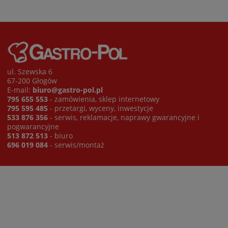
ul. Szewska 6
67-200 Głogów
E-mail:
biuro@gastro-pol.pl
795 655 553
- zamówienia, sklep internetowy
795 595 485
- przetargi, wyceny, inwestycje
533 876 356
- serwis, reklamacje, naprawy gwarancyjne i
pogwarancyjne
513 872 513
- biuro
696 019 084
- serwis/montaż