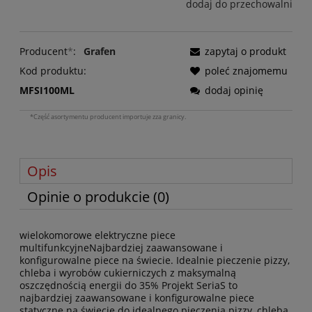
dodaj do przechowalni
Producent
*
:
Grafen
zapytaj o produkt
Kod produktu:
poleć znajomemu
MFSI100ML
dodaj opinię
*Część asortymentu producent importuje zza granicy.
Opis
Opinie o produkcie (0)
wielokomorowe elektryczne piece
multifunkcyjneNajbardziej zaawansowane i
konfigurowalne piece na świecie. Idealnie pieczenie pizzy,
chleba i wyrobów cukierniczych z maksymalną
oszczędnością energii do 35% Projekt SeriaS to
najbardziej zaawansowane i konfigurowalne piece
statyczne na świecie do idealnego pieczenia pizzy, chleba