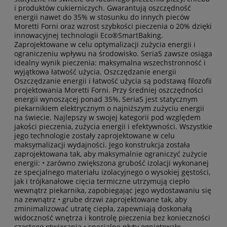
i produktów cukierniczych. Gwarantują oszczędność
energii nawet do 35% w stosunku do innych pieców
Moretti Forni oraz wzrost szybkości pieczenia o 20% dzięki
innowacyjnej technologii Eco®SmartBaking.
Zaprojektowane w celu optymalizacji zużycia energii i
ograniczeniu wpływu na środowisko. SeriaS zawsze osiąga
idealny wynik pieczenia: maksymalna wszechstronność i
wyjątkowa łatwość użycia. Oszczędzanie energii
Oszczędzanie energii i łatwość użycia są podstawą filozofii
projektowania Moretti Forni. Przy średniej oszczędności
energii wynoszącej ponad 35%, SeriaS jest statycznym
piekarnikiem elektrycznym o najniższym zużyciu energii
na świecie. Najlepszy w swojej kategorii pod względem
jakości pieczenia, zużycia energii i efektywności. Wszystkie
jego technologie zostały zaprojektowane w celu
maksymalizacji wydajności. Jego konstrukcja została
zaprojektowana tak, aby maksymalnie ograniczyć zużycie
energii: • zarówno zwiększona grubość izolacji wykonanej
ze specjalnego materiału izolacyjnego o wysokiej gęstości,
jak i trójkanałowe cięcia termiczne utrzymują ciepło
wewnątrz piekarnika, zapobiegając jego wydostawaniu się
na zewnątrz • grube drzwi zaprojektowane tak, aby
zminimalizować utratę ciepła, zapewniają doskonałą
widoczność wnętrza i kontrolę pieczenia bez konieczności
częstego otwierania • specjalne płyty ogniotrwałe