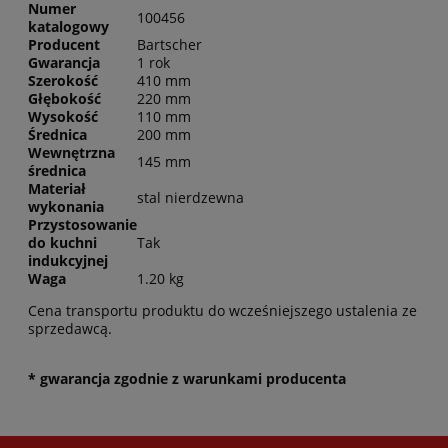
Numer
100456
katalogowy
Producent
Bartscher
Gwarancja
1 rok
Szerokość
410 mm
Głębokość
220 mm
Wysokość
110 mm
Średnica
200 mm
Wewnętrzna
145 mm
średnica
Materiał
stal nierdzewna
wykonania
Przystosowanie
do kuchni
Tak
indukcyjnej
Waga
1.20 kg
Cena transportu produktu do wcześniejszego ustalenia ze
sprzedawcą.
* gwarancja zgodnie z warunkami producenta