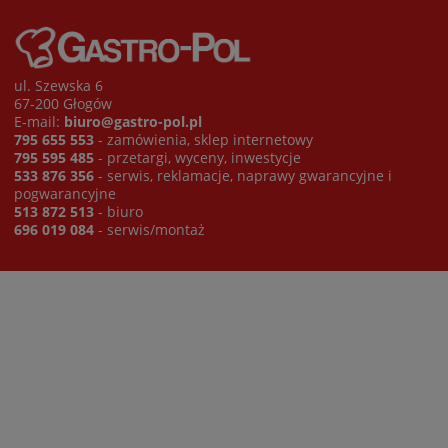
ul. Szewska 6
67-200 Głogów
E-mail:
biuro@gastro-pol.pl
795 655 553
- zamówienia, sklep internetowy
795 595 485
- przetargi, wyceny, inwestycje
533 876 356
- serwis, reklamacje, naprawy gwarancyjne i
pogwarancyjne
513 872 513
- biuro
696 019 084
- serwis/montaż