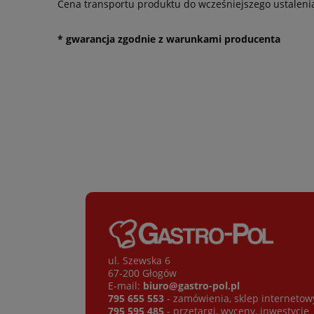
Cena transportu produktu do wcześniejszego ustaleni
* gwarancja zgodnie z warunkami producenta
ul. Szewska 6
67-200 Głogów
E-mail:
biuro@gastro-pol.pl
795 655 553
- zamówienia, sklep internetow
795 595 485
- przetargi, wyceny, inwestycje