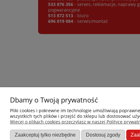
533 876 356
- serwis, reklamacje, naprawy 
pogwarancyjne
513 872 513
- biuro
696 019 084
- serwis/montaż
Dbamy o Twoją prywatność
Płatności i dostawa
Informacje
Pliki cookies i pokrewne im technologie umożliwiają poprawn
wszystkich tych plików i przejść do sklepu lub dostosować uży
Jak kupować?
Nowości
Więcej o plikach cookies przeczytasz w naszej Polityce prywatn
Dostawa
O nas
Zaakceptuj tylko niezbędne
Dostosuj zgody
Zaa
Dane firmy