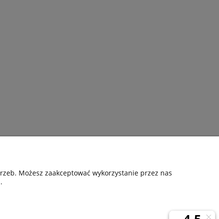
Pomoc
otrzeb. Możesz zaakceptować wykorzystanie przez nas
.
nia
Kontakt
Gwarancyjne zgłoszenie reklamacji
ta