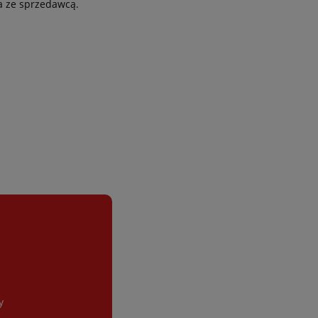
a ze sprzedawcą.
y