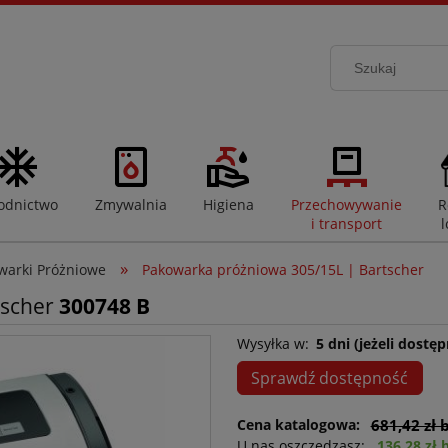
odnictwo
Zmywalnia
Higiena
Przechowywanie
R
i transport
l
»
warki Próżniowe
Pakowarka próżniowa 305/15L | Bartscher
tscher
300748 B
Wysyłka w:
5 dni (jeżeli dostęp
Sprawdź dostępność
Cena katalogowa:
681,42 zł 
U nas oszczędzasz:
136,28 zł 