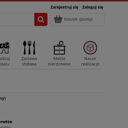
Zarejestruj się
Zaloguj się
Koszyk:
(pusty)
odzaj
Zastawa
Meble
Nasze
okalu
stołowa
nierdzewne
realizacje
ny)
brutto
brutto