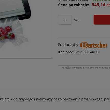
545,14 z
Cena po rabacie:
szt.
Producent
*
:
Kod produktu:
300748 B
*Część asortymentu producent importuje zza g
kcjom – do zwykłego i nieinwazyjnego pakowania próżniowego, p