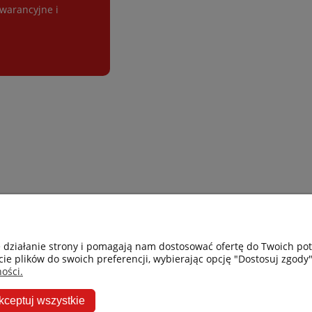
gwarancyjne i
Gastro-Pol
Moje konto
e działanie strony i pomagają nam dostosować ofertę do Twoich p
cie plików do swoich preferencji, wybierając opcję "Dostosuj zgody"
Facebook
Twoje zamówie
ości.
Instagram
Przechowalnia
kceptuj wszystkie
Ceneo
Ustawienia kon