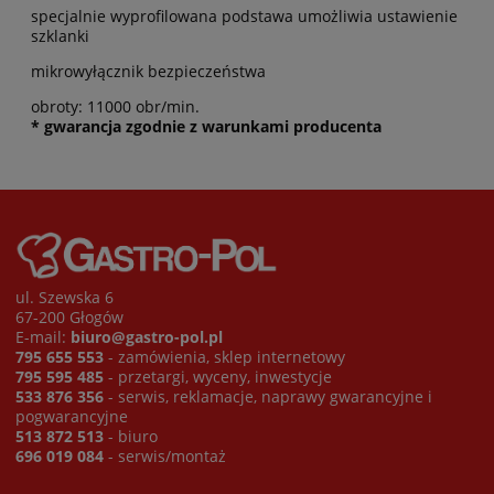
specjalnie wyprofilowana podstawa umożliwia ustawienie
szklanki
mikrowyłącznik bezpieczeństwa
obroty: 11000 obr/min.
* gwarancja zgodnie z warunkami producenta
ul. Szewska 6
67-200 Głogów
E-mail:
biuro@gastro-pol.pl
795 655 553
- zamówienia, sklep internetowy
795 595 485
- przetargi, wyceny, inwestycje
533 876 356
- serwis, reklamacje, naprawy gwarancyjne i
pogwarancyjne
513 872 513
- biuro
696 019 084
- serwis/montaż