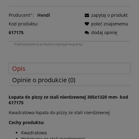
Producent
*
:
Hendi
zapytaj o produkt
Kod produktu:
poleć znajomemu
617175
dodaj opinię
*Część asortymentu producent importuje zza granicy.
Opis
Opinie o produkcie (0)
Łopata do pizzy ze stali nierdzewnej 305x1320 mm- kod
617175
Kwadratowa łopata do pizzy ze stali nierdzewnej
Cechy produktu:
Kwadratowa
Wykonana ze stali nierdzewnej