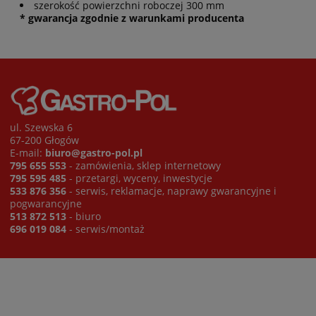
szerokość powierzchni roboczej 300 mm
* gwarancja zgodnie z warunkami producenta
ul. Szewska 6
67-200 Głogów
E-mail:
biuro@gastro-pol.pl
795 655 553
- zamówienia, sklep internetowy
795 595 485
- przetargi, wyceny, inwestycje
533 876 356
- serwis, reklamacje, naprawy gwarancyjne i
pogwarancyjne
513 872 513
- biuro
696 019 084
- serwis/montaż