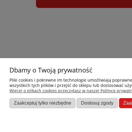
Dbamy o Twoją prywatność
Płatności i dostawa
Informacje
Pliki cookies i pokrewne im technologie umożliwiają poprawn
wszystkich tych plików i przejść do sklepu lub dostosować uży
Jak kupować?
Nowości
Więcej o plikach cookies przeczytasz w naszej Polityce prywatn
Dostawa
O nas
Zaakceptuj tylko niezbędne
Dostosuj zgody
Zaa
Dane firmy
Promocje
Regulamin