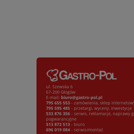
ul. Szewska 6
67-200 Głogów
E-mail:
biuro@gastro-pol.pl
795 655 553
- zamówienia, sklep internetow
795 595 485
- przetargi, wyceny, inwestycje
533 876 356
- serwis, reklamacje, naprawy 
pogwarancyjne
513 872 513
- biuro
696 019 084
- serwis/montaż