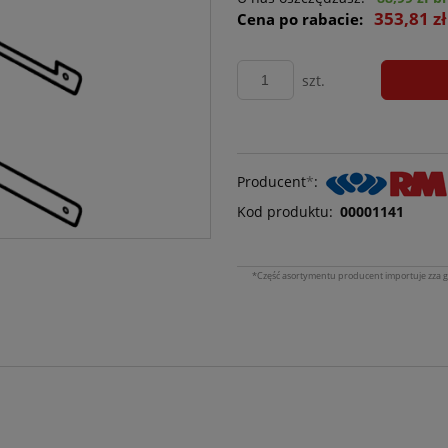
353,81 z
Cena po rabacie:
szt.
Producent
*
:
Kod produktu:
00001141
*Część asortymentu producent importuje zza g