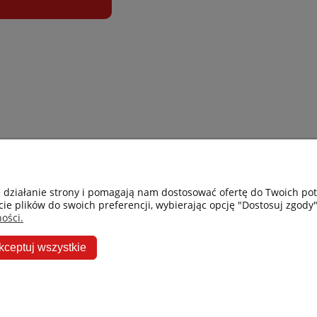
Gastro-Pol
Moje konto
e działanie strony i pomagają nam dostosować ofertę do Twoich p
cie plików do swoich preferencji, wybierając opcję "Dostosuj zgody"
Facebook
Twoje zamówie
ości.
Instagram
Przechowalnia
kceptuj wszystkie
Ceneo
Ustawienia kon