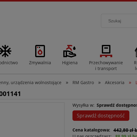
odnictwo
Zmywalnia
Higiena
Przechowywanie
R
i transport
l
»
»
»
enny, urządzenia wolnostojące
RM Gastro
Akcesoria
001141
Wysyłka w:
Sprawdź dostępno
Sprawdź dostępność
Cena katalogowa:
442,80 zł 
U nas oszczędzasz:
88,99 zł b