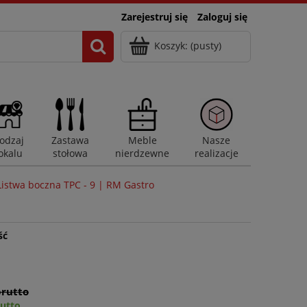
Zarejestruj się
Zaloguj się
Koszyk:
(pusty)
odzaj
Zastawa
Meble
Nasze
okalu
stołowa
nierdzewne
realizacje
Listwa boczna TPC - 9 | RM Gastro
ść
brutto
rutto