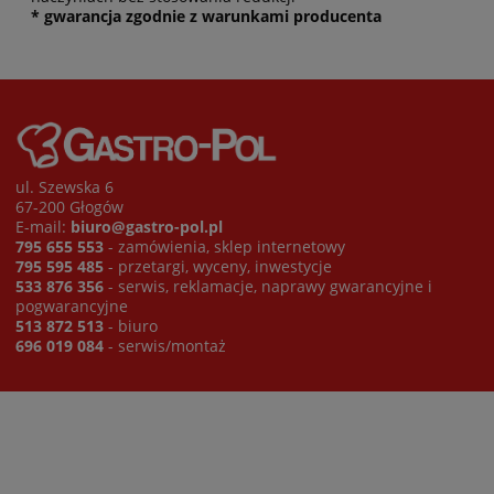
* gwarancja zgodnie z warunkami producenta
ul. Szewska 6
67-200 Głogów
E-mail:
biuro@gastro-pol.pl
795 655 553
- zamówienia, sklep internetowy
795 595 485
- przetargi, wyceny, inwestycje
533 876 356
- serwis, reklamacje, naprawy gwarancyjne i
pogwarancyjne
513 872 513
- biuro
696 019 084
- serwis/montaż