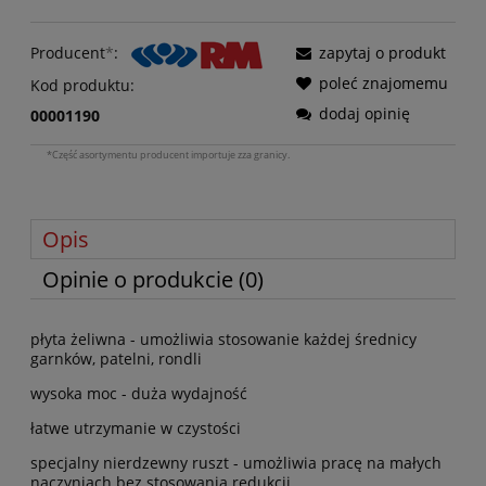
Producent
*
:
zapytaj o produkt
poleć znajomemu
Kod produktu:
dodaj opinię
00001190
*Część asortymentu producent importuje zza granicy.
Opis
Opinie o produkcie (0)
płyta żeliwna - umożliwia stosowanie każdej średnicy
garnków, patelni, rondli
wysoka moc - duża wydajność
łatwe utrzymanie w czystości
specjalny nierdzewny ruszt - umożliwia pracę na małych
naczyniach bez stosowania redukcji