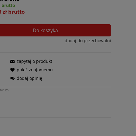
ł brutto
5 zł brutto
Do koszyka
dodaj do przechowalni
zapytaj o produkt
poleć znajomemu
dodaj opinię
ranicy.