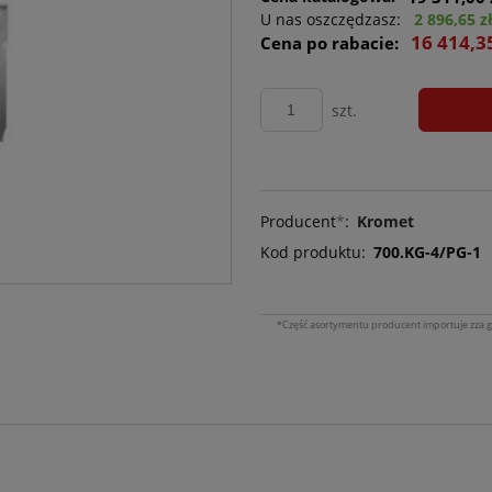
U nas oszczędzasz:
2 896,65 z
16 414,3
Cena po rabacie:
szt.
Producent
*
:
Kromet
Kod produktu:
700.KG-4/PG-1
*Część asortymentu producent importuje zza g