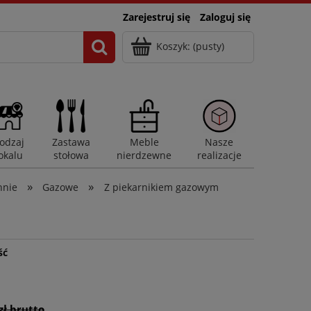
Zarejestruj się
Zaloguj się
Koszyk:
(pusty)
odzaj
Zastawa
Meble
Nasze
okalu
stołowa
nierdzewne
realizacje
»
»
hnie
Gazowe
Z piekarnikiem gazowym
ść
zł brutto