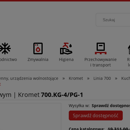
odnictwo
Zmywalnia
Higiena
Przechowywanie
R
i transport
l
»
»
»
enny, urządzenia wolnostojące
Kromet
Linia 700
Kuc
t
owym | Kromet
700.KG-4/PG-1
Wysyłka w:
Sprawdź dostępno
Sprawdź dostępność
Cena katalogowa:
19 311,00 