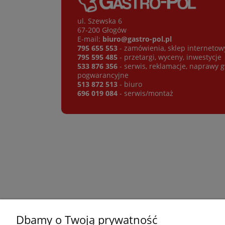
ul. Szewska 6
67-200 Głogów
E-mail:
biuro@gastro-pol.pl
795 655 553
- zamówienia, sklep internetow
795 595 485
- przetargi, wyceny, inwestycje
533 876 356
- serwis, reklamacje, naprawy 
pogwarancyjne
513 872 513
- biuro
696 019 084
- serwis/montaż
Dbamy o Twoją prywatność